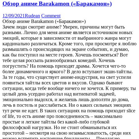
Обзор аниме Barakamon («Баракамон»)
12/09/2021
Rudean
Comment
Обзор аниме Barakamon («Баракамон»)
Зачем люди смотрят аниме? Уверен, причины могут быть
разными. Лично для меня аниме является источником новых
эмоций, которые в зависимости от выбранного жанра могут
кардинально различаться. Кроме того, при просмотре я люблю
размышлять о происходящих на экране событиях, и думаю,
как бы поступил на месте героев. Хочешь посмеяться? Вот
тебе целая россыпь разнообразных комедий. Хочешь
погрустить? На помощь приходят драмы. Хочется чего-то
более динамичного и яркого? В дело вступают экшн-тайтлы.
За те годы, что существует аниме-индустрия, на свет успели
появиться тайтлы всех цветов и вкусов. Однако бывают
ситуации, когда тебе вообще ничего не хочется. К примеру, ты
целый день усердно работал над витиеватой задачей,
эмоционально выдохся, и желаешь лишь доползти до дома,
лечь в постель и расслабиться. Ни о каких сильных эмоциях
тут речи не идет. В таких ситуациях на помощь приходит slice
of life, то есть аниме про повседневность – максимально
простые и легкие тайтлы без какой-либо глубокой
философской нагрузки. Но не стоит обманываться их
простотой – несмотря на свою незамысловатость, среди них
можно встретить настоящие бриллианты… Предлагаю