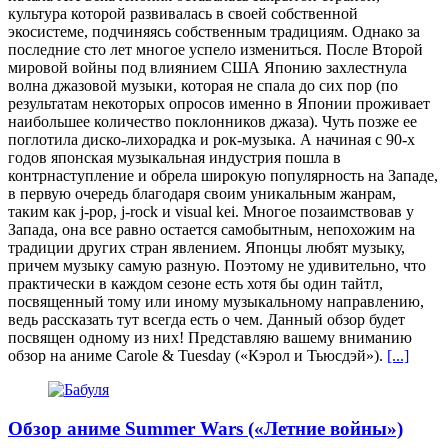
культура которой развивалась в своей собственной
экосистеме, подчиняясь собственным традициям. Однако за
последние сто лет многое успело измениться. После Второй
мировой войны под влиянием США Японию захлестнула
волна джазовой музыки, которая не спала до сих пор (по
результатам некоторых опросов именно в Японии проживает
наибольшее количество поклонников джаза). Чуть позже ее
поглотила диско-лихорадка и рок-музыка. А начиная с 90-х
годов японская музыкальная индустрия пошла в
контрнаступление и обрела широкую популярность на Западе,
в первую очередь благодаря своим уникальным жанрам,
таким как j-pop, j-rock и visual kei. Многое позаимствовав у
Запада, она все равно остается самобытным, непохожим на
традиции других стран явлением. Японцы любят музыку,
причем музыку самую разную. Поэтому не удивительно, что
практически в каждом сезоне есть хотя бы один тайтл,
посвященный тому или иному музыкальному направлению,
ведь рассказать тут всегда есть о чем. Данный обзор будет
посвящен одному из них! Представляю вашему вниманию
обзор на аниме Carole & Tuesday («Кэрол и Тьюсдэй»).
[...]
Обзор аниме Summer Wars («Летние войны»)