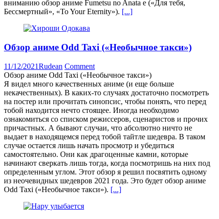
вниманию обзор аниме Fumetsu no Anata e («Для тебя,
Бессмертный», «To Your Eternity»).
[...]
Обзор аниме Odd Taxi («Необычное такси»)
11/12/2021
Rudean
Comment
Обзор аниме Odd Taxi («Необычное такси»)
Я видел много качественных аниме (и еще больше
некачественных). В каких-то случаях достаточно посмотреть
на постер или прочитать синопсис, чтобы понять, что перед
тобой находится нечто стоящее. Иногда необходимо
ознакомиться со списком режиссеров, сценаристов и прочих
причастных. А бывают случаи, что абсолютно ничто не
выдает в находящемся перед тобой тайтле шедевра. В таком
случае остается лишь начать просмотр и убедиться
самостоятельно. Они как драгоценные камни, которые
начинают сверкать лишь тогда, когда посмотришь на них под
определенным углом. Этот обзор я решил посвятить одному
из неочевидных шедевров 2021 года. Это будет обзор аниме
Odd Taxi («Необычное такси»).
[...]