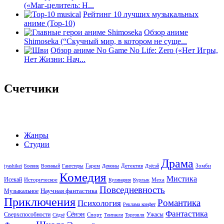
(«Маг-целитель: Н...
Рейтинг 10 лучших музыкальных
аниме (Top-10)
Обзор аниме
Shimoseka (“Скучный мир, в котором не суще...
Обзор аниме No Game No Life: Zero («Нет Игры,
Нет Жизни: Нач...
Счетчики
Жанры
Студии
Драма
Гарем
Детектив
Зомби
iyashikei
Боевик
Военный
Гангстеры
Демоны
Дзёсэй
Комедия
Мистика
Исекай
Историческое
Меха
Кулинария
Курлык
Повседневность
Научная фантастика
Музыкальное
Приключения
Романтика
Психология
Реклама конфет
Фантастика
Сёнэн
Сверхспособности
Ужасы
Спорт
Сёдзё
Тентакли
Торговля