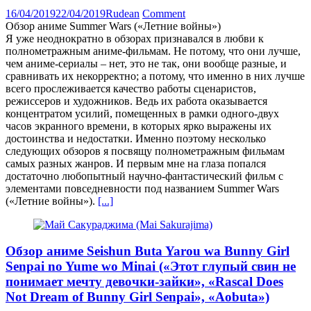
16/04/2019
22/04/2019
Rudean
Comment
Обзор аниме Summer Wars («Летние войны»)
Я уже неоднократно в обзорах признавался в любви к
полнометражным аниме-фильмам. Не потому, что они лучше,
чем аниме-сериалы – нет, это не так, они вообще разные, и
сравнивать их некорректно; а потому, что именно в них лучше
всего прослеживается качество работы сценаристов,
режиссеров и художников. Ведь их работа оказывается
концентратом усилий, помещенных в рамки одного-двух
часов экранного времени, в которых ярко выражены их
достоинства и недостатки. Именно поэтому несколько
следующих обзоров я посвящу полнометражным фильмам
самых разных жанров. И первым мне на глаза попался
достаточно любопытный научно-фантастический фильм с
элементами повседневности под названием Summer Wars
(«Летние войны»).
[...]
Обзор аниме Seishun Buta Yarou wa Bunny Girl
Senpai no Yume wo Minai («Этот глупый свин не
понимает мечту девочки-зайки», «Rascal Does
Not Dream of Bunny Girl Senpai», «Aobuta»)