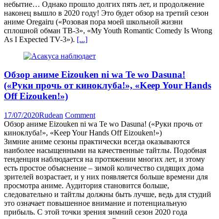
небытие… Однако прошло долгих пять лет, и продолжение
наконец вышло в 2020 году! Это будет обзор на третий сезон
аниме Oregairu («Розовая пора моей школьной жизни
сплошной обман ТВ-3», «My Youth Romantic Comedy Is Wrong
As I Expected TV-3»).
[...]
Обзор аниме Eizouken ni wa Te wo Dasuna!
(«Руки прочь от киноклуба!», «Keep Your Hands
Off Eizouken!»)
17/07/2020
Rudean
Comment
Обзор аниме Eizouken ni wa Te wo Dasuna! («Руки прочь от
киноклуба!», «Keep Your Hands Off Eizouken!»)
Зимние аниме сезоны практически всегда оказываются
наиболее насыщенными на качественные тайтлы. Подобная
тенденция наблюдается на протяжении многих лет, и этому
есть простое объяснение – зимой количество сидящих дома
зрителей возрастает, и у них появляется больше времени для
просмотра аниме. Аудитория становится больше,
следовательно и тайтлы должны быть лучше, ведь для студий
это означает повышенное внимание и потенциальную
прибыль. С этой точки зрения зимний сезон 2020 года