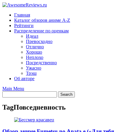
Skip
to
Главная
content
Каталог обзоров аниме A-Z
Рейтинги
Распределение по оценкам
Идеал
Превосходно
Отлично
Хорошо
Неплохо
Посредственно
Ужасно
Трэш
Об авторе
Main Menu
Tag
Повседневность
Обзор аниме Fumetsu no Anata e («Для тебя,