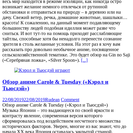
весь мир находится в режиме изоляции, как никогда остро
возникает желание немного отвлечься от рутинной
обстановки и отправиться на природу – в деревню или на
дачу. Свежий ветер, речка, домашние животные, шашлыки…
красота! К сожалению, на данный момент подавляющему
большинству людей подобная идиллия может разве что
сниться. И вот тут-то на помощь приходят расслабляющие
тайтлы, способные хотя бы ненадолго перенести сознание
зрителя в столь желанные условия. На этот раз я хочу вам
рассказать про довольно необычное аниме, посвященное
сельскохозяйственной тематике. Это будет обзор на Gin no Saji
(«Серебряная ложка», «Silver Spoon»).
[...]
Обзор аниме Carole & Tuesday («Кэрол и
Тьюсдэй»)
22/08/2019
22/08/2019
Rudean
Comment
Обзор аниме Carole & Tuesday («Кэрол и Тьюсдэй»)
Музыка Японии – это выдающееся по своей яркости и
контрасту явление, современная версия которого
сформировалась под воздействием несчетного множества
исторических факторов. Уверен, многие из вас знают, что до
начала ХХ века Япония оставалась закрытой страной,