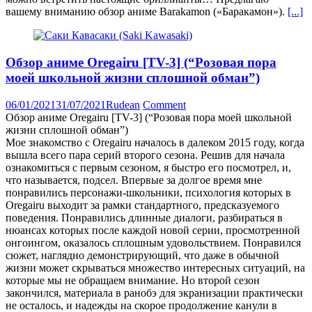
вашему вниманию обзор аниме Barakamon («Баракамон»).
[...]
Обзор аниме Oregairu [TV-3] (“Розовая пора
моей школьной жизни сплошной обман”)
06/01/2021
31/07/2021
Rudean
Comment
Обзор аниме Oregairu [TV-3] (“Розовая пора моей школьной
жизни сплошной обман”)
Мое знакомство с Oregairu началось в далеком 2015 году, когда
вышла всего пара серий второго сезона. Решив для начала
ознакомиться с первым сезоном, я быстро его посмотрел, и,
что называется, подсел. Впервые за долгое время мне
понравились персонажи-школьники, психология которых в
Oregairu выходит за рамки стандартного, предсказуемого
поведения. Понравились длинные диалоги, разбираться в
нюансах которых после каждой новой серии, просмотренной
онгоингом, оказалось сплошным удовольствием. Понравился
сюжет, наглядно демонстрирующий, что даже в обычной
жизни может скрываться множество интересных ситуаций, на
которые мы не обращаем внимание. Но второй сезон
закончился, материала в ранобэ для экранизации практически
не осталось, и надежды на скорое продолжение канули в