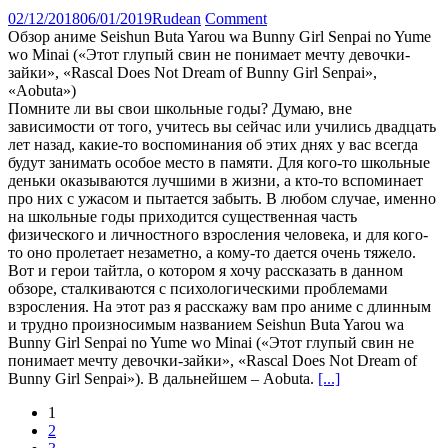
02/12/2018
06/01/2019
Rudean
Comment
Обзор аниме Seishun Buta Yarou wa Bunny Girl Senpai no Yume
wo Minai («Этот глупый свин не понимает мечту девочки-
зайки», «Rascal Does Not Dream of Bunny Girl Senpai»,
«Aobuta»)
Помните ли вы свои школьные годы? Думаю, вне
зависимости от того, учитесь вы сейчас или учились двадцать
лет назад, какие-то воспоминания об этих днях у вас всегда
будут занимать особое место в памяти. Для кого-то школьные
деньки оказываются лучшими в жизни, а кто-то вспоминает
про них с ужасом и пытается забыть. В любом случае, именно
на школьные годы приходится существенная часть
физического и личностного взросления человека, и для кого-
то оно пролетает незаметно, а кому-то дается очень тяжело.
Вот и герои тайтла, о котором я хочу рассказать в данном
обзоре, сталкиваются с психологическими проблемами
взросления. На этот раз я расскажу вам про аниме с длинным
и трудно произносимым названием Seishun Buta Yarou wa
Bunny Girl Senpai no Yume wo Minai («Этот глупый свин не
понимает мечту девочки-зайки», «Rascal Does Not Dream of
Bunny Girl Senpai»). В дальнейшем – Aobuta.
[...]
Posts
1
2
navigation