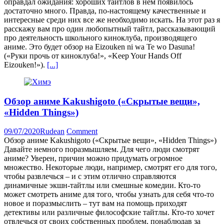
оправдал ожидания: хороших тайтлов в нем появилось
достаточно много. Правда, по-настоящему качественные и
интересные среди них все же необходимо искать. На этот раз я
расскажу вам про один любопытный тайтл, рассказывающий
про деятельность школьного киноклуба, производящего
аниме. Это будет обзор на Eizouken ni wa Te wo Dasuna!
(«Руки прочь от киноклуба!», «Keep Your Hands Off
Eizouken!»).
[...]
Обзор аниме Kakushigoto («Скрытые вещи»,
«Hidden Things»)
09/07/2020
Rudean
Comment
Обзор аниме Kakushigoto («Скрытые вещи», «Hidden Things»)
Давайте немного поразмышляем. Для чего люди смотрят
аниме? Уверен, причин можно придумать огромное
множество. Некоторые люди, например, смотрят его для того,
чтобы развлечься – и с этим отлично справляются
динамичные экшн-тайтлы или смешные комедии. Кто-то
может смотреть аниме для того, чтобы узнать для себя что-то
новое и поразмыслить – тут вам на помощь приходят
детективы или различные философские тайтлы. Кто-то хочет
отвлечься от своих собственных проблем, понаблюдав за