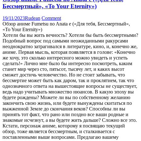
Бессмертный», «To Your Eternity»)
19/11/2023
Rudean
Comment
Обзор аниме Fumetsu no Anata e («Для тебя, Бессмертный»,
«To Your Eternity»)
Хотели бы вы жить вечность? Хотели бы быть бессмертными?
Подобный вопрос под самыми неожиданными ракурсами
неоднократно затрагивался в литературе, кино, и, конечно же,
аниме. Первая мысль, которая появляется в голове: «Конечно
же хочу, это сколько интересного можно увидеть и успеть
сделать!» Лично мне было бы интересно посмотреть, каким
станет мир через сто, пятьсот, тысячу лет, и каких высот
сможет достичь человечество. Но не стоит забывать, что
бессмертие может быть как даром, так и проклятием, так что
однозначного ответа на вышестоящие вопросы не существует,
ведь надо учитывать множество нюансов. В какую эпоху вы
будете рождены? Можете ли вы по собственному желанию
закончить свою жизнь, или будете вынуждены скитаться по
выжженной Земле до скончания веков? Способны ли вы
принять тот факт, что рано или поздно все ваши родные и
знакомые исчезнут, а вы будете жить дальше? Сложно все это.
Кстати, персонаж аниме, которому я посвящаю текущий
обзор, тоже является бессмертным, и сталкивается с
поставленными выше вопросами. Предлагаю вашему