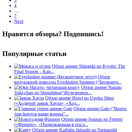
3
4
…
7
Next
Нравятся обзоры? Подпишись!
Популярные статьи
Обзор аниме Shingeki no Kyojin: The
Final Season – Kan...
Обзор
визуальной новеллы Everlasting Summer (“Бесконеч...
Обзор аниме Nagato
Yuki-chan no Shoushitsu(“Исчезновен...
Обзор аниме Howl no Ugoku Shiro
(«Ходячий замок Хаула», «Ход...
Обзор аниме Gate (“Врата:
там бьются наши воины”...
Обзор аниме Sousou no Frieren
(«Фрирен», «Провожающая в посл...
Обзор аниме Kaifuku Jutsushi no Yarinaoshi