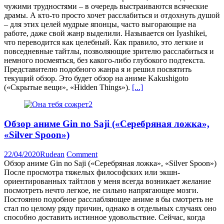
чужими трудностями – в очередь выстраиваются всяческие
драмы. А кто-то просто хочет расслабиться и отдохнуть душой
– для этих целей мудрые японцы, часто выгорающие на
работе, даже свой жанр выделили. Называется он Iyashikei,
что переводится как целебный. Как правило, это легкие и
повседневные тайтлы, позволяющие зрителю расслабиться и
немного посмеяться, без какого-либо глубокого подтекста.
Представителю подобного жанра я и решил посвятить
текущий обзор. Это будет обзор на аниме Kakushigoto
(«Скрытые вещи», «Hidden Things»).
[...]
Обзор аниме Gin no Saji («Серебряная ложка»,
«Silver Spoon»)
22/04/2020
Rudean
Comment
Обзор аниме Gin no Saji («Серебряная ложка», «Silver Spoon»)
После просмотра тяжелых философских или экшн-
ориентированных тайтлов у меня всегда возникает желание
посмотреть нечто легкое, не сильно напрягающее мозги.
Постоянно подобное расслабляющее аниме я бы смотреть не
стал по целому ряду причин, однако в отдельных случаях оно
способно доставить истинное удовольствие. Сейчас, когда