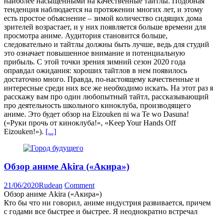
наиболее насыщенными на качественные тайтлы. Подобная
тенденция наблюдается на протяжении многих лет, и этому
есть простое объяснение – зимой количество сидящих дома
зрителей возрастает, и у них появляется больше времени для
просмотра аниме. Аудитория становится больше,
следовательно и тайтлы должны быть лучше, ведь для студий
это означает повышенное внимание и потенциальную
прибыль. С этой точки зрения зимний сезон 2020 года
оправдал ожидания: хороших тайтлов в нем появилось
достаточно много. Правда, по-настоящему качественные и
интересные среди них все же необходимо искать. На этот раз я
расскажу вам про один любопытный тайтл, рассказывающий
про деятельность школьного киноклуба, производящего
аниме. Это будет обзор на Eizouken ni wa Te wo Dasuna!
(«Руки прочь от киноклуба!», «Keep Your Hands Off
Eizouken!»).
[...]
Обзор аниме Akira («Акира»)
21/06/2020
Rudean
Comment
Обзор аниме Akira («Акира»)
Кто бы что ни говорил, аниме индустрия развивается, причем
с годами все быстрее и быстрее. Я неоднократно встречал