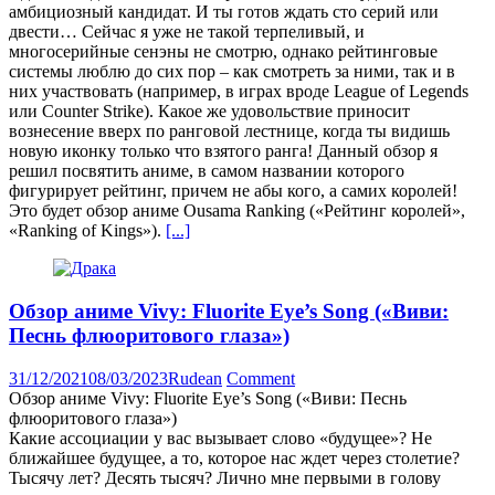
амбициозный кандидат. И ты готов ждать сто серий или
двести… Сейчас я уже не такой терпеливый, и
многосерийные сенэны не смотрю, однако рейтинговые
системы люблю до сих пор – как смотреть за ними, так и в
них участвовать (например, в играх вроде League of Legends
или Counter Strike). Какое же удовольствие приносит
вознесение вверх по ранговой лестнице, когда ты видишь
новую иконку только что взятого ранга! Данный обзор я
решил посвятить аниме, в самом названии которого
фигурирует рейтинг, причем не абы кого, а самих королей!
Это будет обзор аниме Ousama Ranking («Рейтинг королей»,
«Ranking of Kings»).
[...]
Обзор аниме Vivy: Fluorite Eye’s Song («Виви:
Песнь флюоритового глаза»)
31/12/2021
08/03/2023
Rudean
Comment
Обзор аниме Vivy: Fluorite Eye’s Song («Виви: Песнь
флюоритового глаза»)
Какие ассоциации у вас вызывает слово «будущее»? Не
ближайшее будущее, а то, которое нас ждет через столетие?
Тысячу лет? Десять тысяч? Лично мне первыми в голову