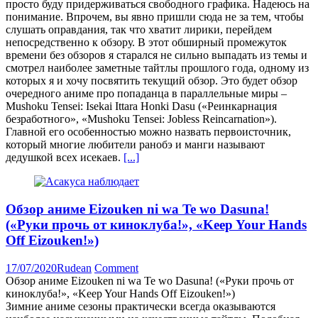
просто буду придерживаться свободного графика. Надеюсь на
понимание. Впрочем, вы явно пришли сюда не за тем, чтобы
слушать оправдания, так что хватит лирики, перейдем
непосредственно к обзору. В этот обширный промежуток
времени без обзоров я старался не сильно выпадать из темы и
смотрел наиболее заметные тайтлы прошлого года, одному из
которых я и хочу посвятить текущий обзор. Это будет обзор
очередного аниме про попаданца в параллельные миры –
Mushoku Tensei: Isekai Ittara Honki Dasu («Реинкарнация
безработного», «Mushoku Tensei: Jobless Reincarnation»).
Главной его особенностью можно назвать первоисточник,
который многие любители ранобэ и манги называют
дедушкой всех исекаев.
[...]
Обзор аниме Eizouken ni wa Te wo Dasuna!
(«Руки прочь от киноклуба!», «Keep Your Hands
Off Eizouken!»)
17/07/2020
Rudean
Comment
Обзор аниме Eizouken ni wa Te wo Dasuna! («Руки прочь от
киноклуба!», «Keep Your Hands Off Eizouken!»)
Зимние аниме сезоны практически всегда оказываются