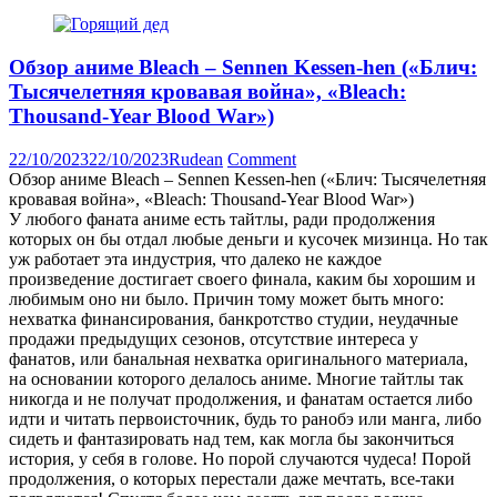
Обзор аниме Bleach – Sennen Kessen-hen («Блич:
Тысячелетняя кровавая война», «Bleach:
Thousand-Year Blood War»)
22/10/2023
22/10/2023
Rudean
Comment
Обзор аниме Bleach – Sennen Kessen-hen («Блич: Тысячелетняя
кровавая война», «Bleach: Thousand-Year Blood War»)
У любого фаната аниме есть тайтлы, ради продолжения
которых он бы отдал любые деньги и кусочек мизинца. Но так
уж работает эта индустрия, что далеко не каждое
произведение достигает своего финала, каким бы хорошим и
любимым оно ни было. Причин тому может быть много:
нехватка финансирования, банкротство студии, неудачные
продажи предыдущих сезонов, отсутствие интереса у
фанатов, или банальная нехватка оригинального материала,
на основании которого делалось аниме. Многие тайтлы так
никогда и не получат продолжения, и фанатам остается либо
идти и читать первоисточник, будь то ранобэ или манга, либо
сидеть и фантазировать над тем, как могла бы закончиться
история, у себя в голове. Но порой случаются чудеса! Порой
продолжения, о которых перестали даже мечтать, все-таки