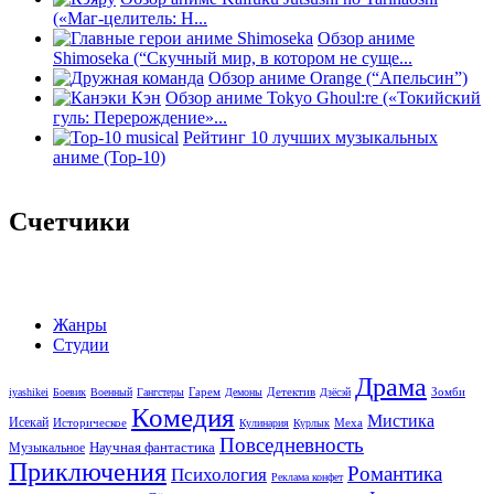
(«Маг-целитель: Н...
Обзор аниме
Shimoseka (“Скучный мир, в котором не суще...
Обзор аниме Orange (“Апельсин”)
Обзор аниме Tokyo Ghoul:re («Токийский
гуль: Перерождение»...
Рейтинг 10 лучших музыкальных
аниме (Top-10)
Счетчики
Жанры
Студии
Драма
Гарем
Детектив
Зомби
iyashikei
Боевик
Военный
Гангстеры
Демоны
Дзёсэй
Комедия
Мистика
Исекай
Историческое
Меха
Кулинария
Курлык
Повседневность
Научная фантастика
Музыкальное
Приключения
Романтика
Психология
Реклама конфет