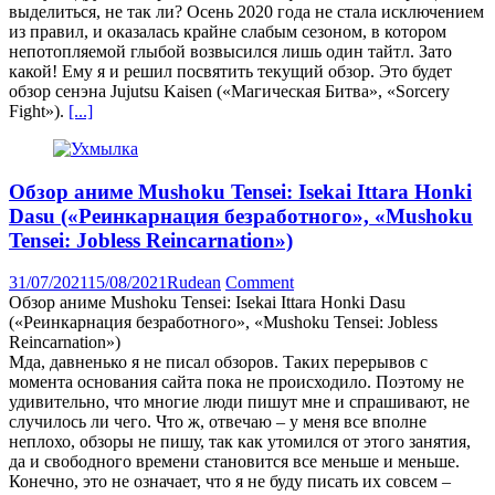
выделиться, не так ли? Осень 2020 года не стала исключением
из правил, и оказалась крайне слабым сезоном, в котором
непотопляемой глыбой возвысился лишь один тайтл. Зато
какой! Ему я и решил посвятить текущий обзор. Это будет
обзор сенэна Jujutsu Kaisen («Магическая Битва», «Sorcery
Fight»).
[...]
Обзор аниме Mushoku Tensei: Isekai Ittara Honki
Dasu («Реинкарнация безработного», «Mushoku
Tensei: Jobless Reincarnation»)
31/07/2021
15/08/2021
Rudean
Comment
Обзор аниме Mushoku Tensei: Isekai Ittara Honki Dasu
(«Реинкарнация безработного», «Mushoku Tensei: Jobless
Reincarnation»)
Мда, давненько я не писал обзоров. Таких перерывов с
момента основания сайта пока не происходило. Поэтому не
удивительно, что многие люди пишут мне и спрашивают, не
случилось ли чего. Что ж, отвечаю – у меня все вполне
неплохо, обзоры не пишу, так как утомился от этого занятия,
да и свободного времени становится все меньше и меньше.
Конечно, это не означает, что я не буду писать их совсем –