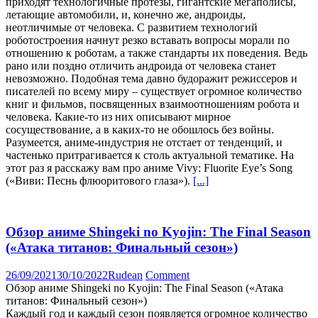
приходят технологичные протезы, гигантские мегаполисы,
летающие автомобили, и, конечно же, андроиды,
неотличимые от человека. С развитием технологий
роботостроения начнут резко вставать вопросы морали по
отношению к роботам, а также стандарты их поведения. Ведь
рано или поздно отличить андроида от человека станет
невозможно. Подобная тема давно будоражит режиссеров и
писателей по всему миру – существует огромное количество
книг и фильмов, посвященных взаимоотношениям робота и
человека. Какие-то из них описывают мирное
сосуществование, а в каких-то не обошлось без войны.
Разумеется, аниме-индустрия не отстает от тенденций, и
частенько притрагивается к столь актуальной тематике. На
этот раз я расскажу вам про аниме Vivy: Fluorite Eye’s Song
(«Виви: Песнь флюоритового глаза»).
[...]
Обзор аниме Shingeki no Kyojin: The Final Season
(«Атака титанов: Финальный сезон»)
26/09/2021
30/10/2022
Rudean
Comment
Обзор аниме Shingeki no Kyojin: The Final Season («Атака
титанов: Финальный сезон»)
Каждый год и каждый сезон появляется огромное количество