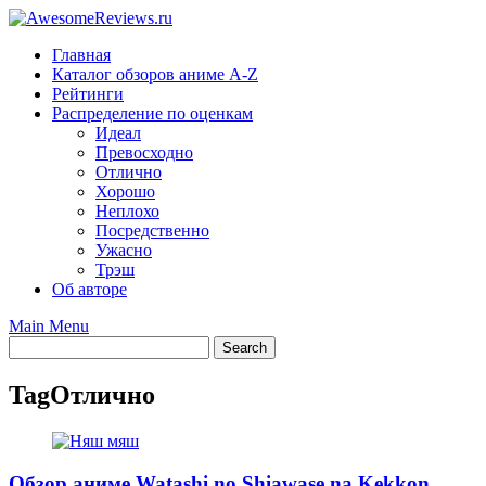
Skip
to
Главная
content
Каталог обзоров аниме A-Z
Рейтинги
Распределение по оценкам
Идеал
Превосходно
Отлично
Хорошо
Неплохо
Посредственно
Ужасно
Трэш
Об авторе
Main Menu
Tag
Отлично
Обзор аниме Watashi no Shiawase na Kekkon