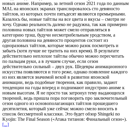
новых аниме. Например, за летний сезон 2021 года по данным
MAL на японских экранах транслировалось сто девяносто
тайтлов, из которых почти пятьдесят являются премьерными.
Казалось бы, новые тайтлы на все цвета и вкусы – смотри не
хочу. Однако реальность далеко не радужна, так как примерно
половина новых тайтлов может смело отправляться в
категорию трэш, будучи несмотрибельным уродством, а
другая половина на девяносто процентов состоит из
одноразовых тайтлов, которые можно разок посмотреть и
забыть (хотя лучше не тратить на них время). В результате
действительно неплохие тайтлы обычно можно пересчитать
по пальцам руки, а в лучшем случае, если сезон
действительно сильный – двух рук. Шедевры анимационного
искусства появляются и того реже, однако появление каждого
из них является значимой вехой в развитии японской
анимации, ведь подобные творения, как правило, задают
тенденции на годы вперед и поднимают индустрию аниме к
новым высотам. Я не просто так затронул тему выдающихся
творений, ведь пришла пора поговорить про заключительный
сезон одного из основополагающих тайтлов прошедшего
десятилетия, который уже сейчас можно смело вносить в
список бессмертной классики. Это будет обзор Shingeki no
Kyojin: The Final Season («Атака титанов: Финальный сезон»).
[...]