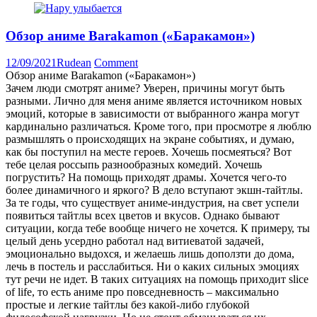
Обзор аниме Barakamon («Баракамон»)
12/09/2021
Rudean
Comment
Обзор аниме Barakamon («Баракамон»)
Зачем люди смотрят аниме? Уверен, причины могут быть
разными. Лично для меня аниме является источником новых
эмоций, которые в зависимости от выбранного жанра могут
кардинально различаться. Кроме того, при просмотре я люблю
размышлять о происходящих на экране событиях, и думаю,
как бы поступил на месте героев. Хочешь посмеяться? Вот
тебе целая россыпь разнообразных комедий. Хочешь
погрустить? На помощь приходят драмы. Хочется чего-то
более динамичного и яркого? В дело вступают экшн-тайтлы.
За те годы, что существует аниме-индустрия, на свет успели
появиться тайтлы всех цветов и вкусов. Однако бывают
ситуации, когда тебе вообще ничего не хочется. К примеру, ты
целый день усердно работал над витиеватой задачей,
эмоционально выдохся, и желаешь лишь доползти до дома,
лечь в постель и расслабиться. Ни о каких сильных эмоциях
тут речи не идет. В таких ситуациях на помощь приходит slice
of life, то есть аниме про повседневность – максимально
простые и легкие тайтлы без какой-либо глубокой