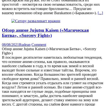
философской нагрузки. Но не стоит обманываться их
простотой – несмотря на свою незамысловатость, среди них
можно встретить настоящие бриллианты… Предлагаю
вашему вниманию обзор аниме Barakamon («Баракамон»).
[...]
Обзор аниме Jujutsu Kaisen («Магическая
Битва», «Sorcery Fight»)
08/08/2021
Rudean
Comment
Обзор аниме Jujutsu Kaisen («Магическая Битва», «Sorcery
Fight»)
В последнее десятилетие наметилась любопытная тенденция,
что осенние аниме-сезоны, как правило, оказываются
наиболее слабыми в году, в то время как зимой и весной
выходят более сильные и известные тайтлы. Впрочем, это
вполне объяснимо. Когда большинство зрителей проводят
свободное время дома? Правильно, зимой и ранней весной.
Когда они стремятся уехать отдыхать или гуляют на открытом
воздухе? Летом и ранней осенью. Во главе аниме-студий все-
таки находятся не глупые люди, подобные принципы они
понимают, и зачастую, дабы достичь наиболее широкой
зрительской аудитории, делают ставку именно на зиму или
весну. С другой стороны, на слабом фоне намного проще