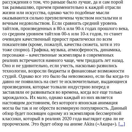
рассуждения о том, что раньше было лучше, да и сам порой
так размышляю, причем применительно к каждой отрасли
жизни или искусства, однако часто подобные мысли
оказываются сильно преувеличены чувством ностальгии и
вечным недовольством. Если сравнить средний уровень
тайтлов, произведенных в 80-х или 90-х годах прошлого века,
со средним уровнем тайтлов 00-х или 10-х годов, то станет
очевиден качественный прирост практически по всем
показателям (кроме, пожалуй, качества сюжета, хотя и это
тоже спорно). Графика, музыка, атмосферность, динамика,
персонажи – качественные экземпляры в современных
реалиях встречаются намного чаще, чем тридцать лет назад.
Оно и не удивительно, если учесть, насколько развились
технологии, возросли бюджеты и финансовые возможности
студий. Однако все это было бы невозможно, если бы когда-то
давно не появились на свет те исключительные, выдающиеся
произведения, которые толкали индустрию вперед и
заставляли ее развиваться во времена, когда все еще только
зарождалось. Их мало, однако каждый из них является
настоящим достоянием, без которого японская анимация
могла бы так и не обрести всемирную популярность. Данный
обзор будет посвящен одному из экземпляров бессмертной
классики, который в реалиях 2020 года выглядит едва ли не
пророческим. Это будет обзор на аниме Akira («Акира»).
[...]