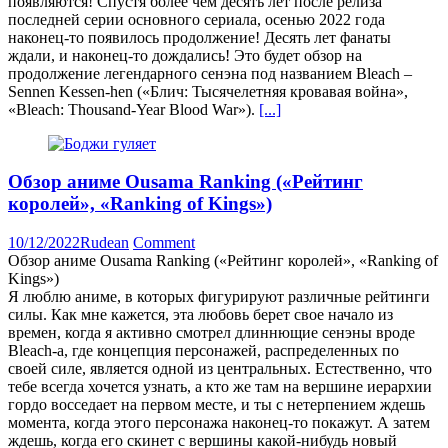
появляются! Спустя более чем десять лет после релиза
последней серии основного сериала, осенью 2022 года
наконец-то появилось продолжение! Десять лет фанаты
ждали, и наконец-то дождались! Это будет обзор на
продолжение легендарного сенэна под названием Bleach –
Sennen Kessen-hen («Блич: Тысячелетняя кровавая война»,
«Bleach: Thousand-Year Blood War»).
[...]
Обзор аниме Ousama Ranking («Рейтинг
королей», «Ranking of Kings»)
10/12/2022
Rudean
Comment
Обзор аниме Ousama Ranking («Рейтинг королей», «Ranking of
Kings»)
Я люблю аниме, в которых фигурируют различные рейтинги
силы. Как мне кажется, эта любовь берет свое начало из
времен, когда я активно смотрел длиннющие сенэны вроде
Bleach-а, где концепция персонажей, распределенных по
своей силе, является одной из центральных. Естественно, что
тебе всегда хочется узнать, а кто же там на вершине иерархии
гордо восседает на первом месте, и ты с нетерпением ждешь
момента, когда этого персонажа наконец-то покажут. А затем
ждешь, когда его скинет с вершины какой-нибудь новый