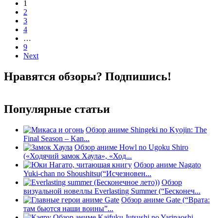
Posts
1
2
navigation
3
4
…
9
Next
Нравятся обзоры? Подпишись!
Популярные статьи
Обзор аниме Shingeki no Kyojin: The
Final Season – Kan...
Обзор аниме Howl no Ugoku Shiro
(«Ходячий замок Хаула», «Ход...
Обзор аниме Nagato
Yuki-chan no Shoushitsu(“Исчезновен...
Обзор
визуальной новеллы Everlasting Summer (“Бесконеч...
Обзор аниме Gate (“Врата:
там бьются наши воины”...
Обзор аниме Kaifuku Jutsushi no Yarinaoshi