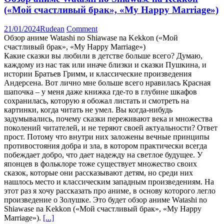
(«Мой счастливый брак», «My Happy Marriage»)
21/01/2024
Rudean
Comment
Обзор аниме Watashi no Shiawase na Kekkon («Мой
счастливый брак», «My Happy Marriage»)
Какие сказки вы любили в детстве больше всего? Думаю,
каждому из нас так или иначе близки и сказки Пушкина, и
истории Братьев Гримм, и классические произведения
Андерсена. Вот лично мне больше всего нравилась Красная
шапочка – у меня даже книжка где-то в глубине шкафов
сохранилась, которую я обожал листать и смотреть на
картинки, когда читать не умел. Вы когда-нибудь
задумывались, почему сказки переживают века и множества
поколений читателей, и не теряют своей актуальности? Ответ
прост. Потому что внутри них заложены вечные принципы
противостояния добра и зла, в котором практически всегда
побеждает добро, что дает надежду на светлое будущее. У
японцев в фольклоре тоже существует множество своих
сказок, которые они рассказывают детям, но среди них
нашлось место и классическим западным произведениям. На
этот раз я хочу рассказать про аниме, в основу которого легло
произведение о Золушке. Это будет обзор аниме Watashi no
Shiawase na Kekkon («Мой счастливый брак», «My Happy
Marriage»).
[...]