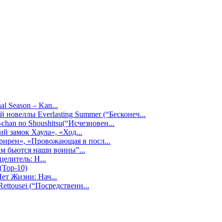
al Season – Kan...
 новеллы Everlasting Summer (“Бесконеч...
chan no Shoushitsu(“Исчезновен...
й замок Хаула», «Ход...
Фрирен», «Провожающая в посл...
ам бьются наши воины”...
целитель: Н...
(Top-10)
ет Жизни: Нач...
ttousei (“Посредственн...