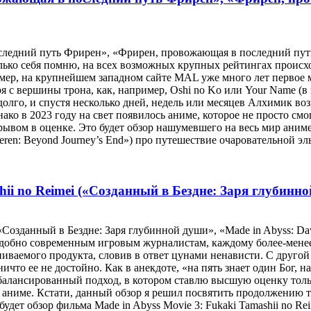
ледний путь Фрирен», «Фрирен, провожающая в последний путь»,
лько себя помню, на всех возможных крупных рейтингах происх
ер, на крупнейшем западном сайте MAL уже много лет первое мес
я с вершины трона, как, например, Oshi no Ko или Your Name (в
адолго, и спустя несколько дней, недель или месяцев Алхимик в
о в 2023 году на свет появилось аниме, которое не просто смог
трывом в оценке. Это будет обзор нашумевшего на весь мир аним
ren: Beyond Journey’s End») про путешествие очаровательной э
ii no Reimei («Созданный в Бездне: Заря глубинной
(«Созданный в Бездне: Заря глубинной души», «Made in Abyss: Daw
одобно современным игровым журналистам, каждому более-менее 
иваемого продукта, словив в ответ цунами ненависти. С другой 
о ее не достойно. Как в анекдоте, «на пять знает один Бог, на 
сбалансированный подход, в котором ставлю высшую оценку толь
 аниме. Кстати, данный обзор я решил посвятить продолжению 
будет обзор фильма Made in Abyss Movie 3: Fukaki Tamashii no R