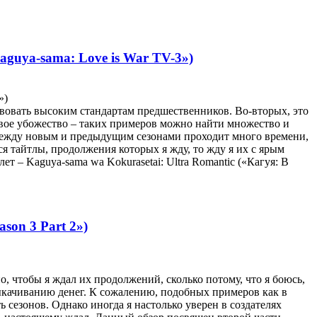
aguya-sama: Love is War TV-3»)
»)
ствовать высоким стандартам предшественников. Во-вторых, это
вое убожество – таких примеров можно найти множество и
ли между новым и предыдущим сезонами проходит много времени,
я тайтлы, продолжения которых я жду, то жду я их с ярым
т – Kaguya-sama wa Kokurasetai: Ultra Romantic («Кагуя: В
ason 3 Part 2»)
о, чтобы я ждал их продолжений, сколько потому, что я боюсь,
ыкачиванию денег. К сожалению, подобных примеров как в
ь сезонов. Однако иногда я настолько уверен в создателях