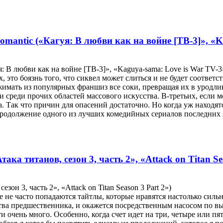
omantic («Кагуя: В любви как на войне [ТВ-3]», «K
я: В любви как на войне [ТВ-3]», «Kaguya-sama: Love is War TV-3
 это боязнь того, что сиквел может слиться и не будет соответ
имать из популярных франшиз все соки, превращая их в уродли
), и среди прочих областей массового искусства. В-третьих, ес
Так что причин для опасений достаточно. Но когда уж находятс
продолжение одного из лучших комедийных сериалов последних ле
така титанов, сезон 3, часть 2», «Attack on Titan Se
езон 3, часть 2», «Attack on Titan Season 3 Part 2»)
е не часто попадаются тайтлы, которые нравятся настолько сильн
тва предшественника, и окажется посредственным насосом по в
 очень много. Особенно, когда счет идет на три, четыре или пят