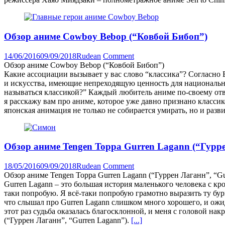
Обзор аниме Cowboy Bebop (“Ковбой Бибоп”)
14/06/2016
09/09/2018
Rudean
Comment
Обзор аниме Cowboy Bebop (“Ковбой Бибоп”)
Какие ассоциации вызывает у вас слово “классика”? Согласн
и искусства, имеющие непреходящую ценность для национальной
называться классикой?” Каждый любитель аниме по-своему ответ
я расскажу вам про аниме, которое уже давно признано класси
японская анимация не только не собирается умирать, но и раз
Обзор аниме Tengen Toppa Gurren Lagann (“Гурр
18/05/2016
09/09/2018
Rudean
Comment
Обзор аниме Tengen Toppa Gurren Lagann (“Гуррен Лаганн”, “Gu
Gurren Lagann – это большая история маленького человека с кр
таки попробую. Я всё-таки попробую грамотно выразить ту бур
что слышал про Gurren Lagann слишком много хорошего, и ож
этот раз судьба оказалась благосклонной, и меня с головой н
(“Гуррен Лаганн”, “Gurren Lagann”).
[...]