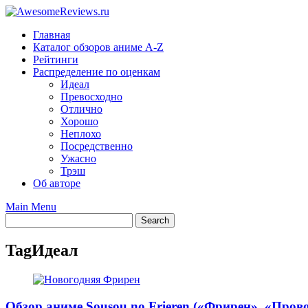
Skip
to
Главная
content
Каталог обзоров аниме A-Z
Рейтинги
Распределение по оценкам
Идеал
Превосходно
Отлично
Хорошо
Неплохо
Посредственно
Ужасно
Трэш
Об авторе
Main Menu
Tag
Идеал
Обзор аниме Sousou no Frieren («Фрирен», «Про