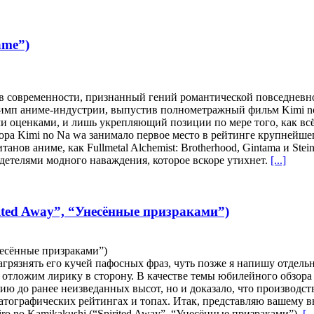
ame”)
в современности, признанный гений романтической повседневно
лимп аниме-индустрии, выпустив полнометражный фильм Kimi no
оценками, и лишь укрепляющий позиции по мере того, как всё
ра Kimi no Na wa занимало первое место в рейтинге крупнейшег
ов аниме, как Fullmetal Alchemist: Brotherhood, Gintama и Stei
детелями модного наваждения, которое вскоре утихнет.
[...]
rited Away”, “Унесённые призраками”)
Унесённые призраками”)
агрязнять его кучей пафосных фраз, чуть позже я напишу отдел
е отложим лирику в сторону. В качестве темы юбилейного обзора
ию до ранее неизведанных высот, но и доказало, что производ
матографических рейтингах и топах. Итак, представляю вашему 
o no Kamikakushi (“Spirited Away”, “Унесённые призраками”).
[..