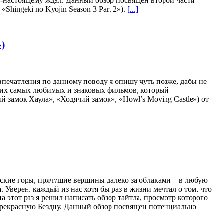
по-настоящему ждал. Данный обзор посвящен второй части
«Shingeki no Kyojin Season 3 Part 2»).
[...]
»)
 впечатления по данному поводу я опишу чуть позже, дабы не
своих самых любимых и знаковых фильмов, который
 замок Хаула», «Ходячий замок», «Howl’s Moving Castle») от
тские горы, прячущие вершины далеко за облаками – в любую
Уверен, каждый из нас хотя бы раз в жизни мечтал о том, что
 этот раз я решил написать обзор тайтла, просмотр которого
я прекрасную Бездну. Данный обзор посвящен потенциально