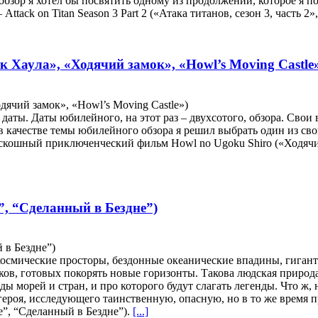
 обзор я хотел бы посвятить одному из продолжений, которое я 
tack on Titan Season 3 Part 2 («Атака титанов, сезон 3, часть 2», 
 Хаула», «Ходячий замок», «Howl’s Moving Castle
дячий замок», «Howl’s Moving Castle»)
 даты. Даты юбилейного, на этот раз – двухсотого, обзора. Свои
, в качестве темы юбилейного обзора я решил выбрать один из 
роскошный приключенческий фильм Howl no Ugoku Shiro («Ходячий
”, “Сделанный в Бездне”)
 в Бездне”)
 космические просторы, бездонные океанические впадины, гиган
в, готовых покорять новые горизонты. Такова людская природа. 
орей и стран, и про которого будут слагать легенды. Что ж, на
и героя, исследующего таинственную, опасную, но в то же врем
е”, “Сделанный в Бездне”).
[...]