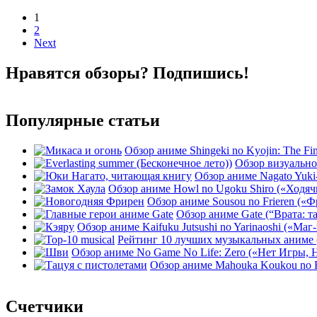
Posts
1
2
navigation
Next
Нравятся обзоры? Подпишись!
Популярные статьи
Обзор аниме Shingeki no Kyojin: The Fin
Обзор визуальной
Обзор аниме Nagato Yuki-
Обзор аниме Howl no Ugoku Shiro («Ходячи
Обзор аниме Sousou no Frieren («
Обзор аниме Gate (“Врата: т
Обзор аниме Kaifuku Jutsushi no Yarinaoshi («Маг-
Рейтинг 10 лучших музыкальных аниме 
Обзор аниме No Game No Life: Zero («Нет Игры, Н
Обзор аниме Mahouka Koukou no Re
Счетчики