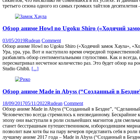
сиквелов, что нисколько не сомневаюсь в их успехе. И данный
третьего сезона одного из самых громких тайтлов десятилетия – At
Обзор аниме Howl no Ugoku Shiro («Ходячий замок
03/05/2019
Rudean
Comment
Обзор аниме Howl no Ugoku Shiro («Ходячий замок Хаула», «Хо
Ура, ура, ура. Вот и наступило время очередной торжественной
разбавлять обзор сентиментальными глупостями. Как и всегда
пересматривал несчетное количество раз. Это будет обзор на 
Studio Ghibli.
[...]
Обзор аниме Made in Abyss (“Созданный в Бездне
18/09/2017
05/11/2022
Rudean
Comment
Обзор аниме Made in Abyss (“Созданный в Бездне”, “Сделанный
Человечество всегда стремилось к неизведанному. Бескрайние
эпоху они выступали в роли сильнейших магнитов для смельчако
станет бесстрашным путешественником, избороздившим мириады м
позволит вам хотя бы на пару вечеров представить себя в рол
лучшему аниме 2017 года – Made in Abyss (“Созданный в Бездн