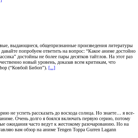
цовые, выдающиеся, общепризнанные произведения литературы
 давайте попробуем ответить на вопрос: “Какое аниме достойно
ссика” достойны не более пары десятков тайтлов. На этот раз
ачественно новый уровень, доказав всем критикам, что
ebop (“Ковбой Бибоп”).
[...]
ию не успеть рассказать до восхода солнца. Но знаете… я все-
аниме. Очень долго я боялся включать первую серию, потому
ые ожидания часто ведут к жестокому разочарованию. Но на
тавляю вам обзор на аниме Tengen Toppa Gurren Lagann