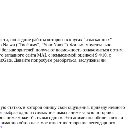
сти, последние работы которого в кругах “изысканных”
 Na wa (“Твоё имя”, “Your Name”). Фильм, моментально
 больше зрителей получают возможность ознакомиться с этим
о западного сайта MAL с немыслимой оценкой 9.4/10, с
ns;Gate. Давайте попробуем разобраться, заслужены ли
ьную статью, в которой опишу свои ощущения, приведу немного
 я выбрал одно из самых значимых аниме за всю историю.
ство аниме может быть выгодным. Это аниме полюбили зрители
вниманию обзор на самое известное творение легендарного
.]