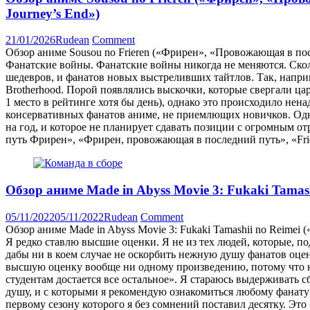
Journey’s End»)
21/01/2026
Rudean
Comment
Обзор аниме Sousou no Frieren («Фрирен», «Провожающая в пос
Фанатские войны. Фанатские войны никогда не меняются. Ско
шедевров, и фанатов новых выстреливших тайтлов. Так, наприм
Brotherhood. Порой появлялись выскочки, которые свергали цар
1 место в рейтинге хотя бы день), однако это происходило нен
консервативных фанатов аниме, не приемлющих новичков. Однак
на год, и которое не планирует сдавать позиции с огромным о
путь Фрирен», «Фрирен, провожающая в последний путь», «Frie
Обзор аниме Made in Abyss Movie 3: Fukaki Tamash
05/11/2022
05/11/2022
Rudean
Comment
Обзор аниме Made in Abyss Movie 3: Fukaki Tamashii no Reimei 
Я редко ставлю высшие оценки. Я не из тех людей, которые, п
дабы ни в коем случае не оскорбить нежную душу фанатов оцен
высшую оценку вообще ни одному произведению, потому что ничт
студентам достается все остальное». Я стараюсь выдерживать 
душу, и с которыми я рекомендую ознакомиться любому фанату
первому сезону которого я без сомнений поставил десятку. Это 