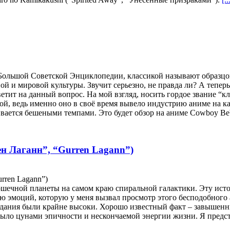
о Большой Советской Энциклопедии, классикой называют образ
 и мировой культуры. Звучит серьезно, не правда ли? А теперь
ит на данный вопрос. На мой взгляд, носить гордое звание “кла
кой, ведь именно оно в своё время вывело индустрию аниме на к
вивается бешеными темпами. Это будет обзор на аниме Cowboy B
ен Лаганн”, “Gurren Lagann”)
rren Lagann”)
ошечной планеты на самом краю спиральной галактики. Эту истор
ю эмоций, которую у меня вызвал просмотр этого бесподобного 
идания были крайне высоки. Хорошо известный факт – завышенн
акрыло цунами эпичности и нескончаемой энергии жизни. Я предс