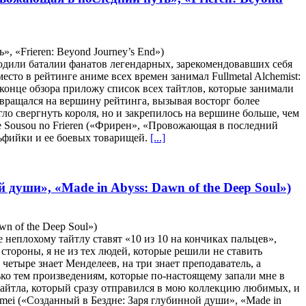
 «Frieren: Beyond Journey’s End»)
одили баталии фанатов легендарных, зарекомендовавших себя
то в рейтинге аниме всех времен занимал Fullmetal Alchemist:
 конце обзора приложу список всех тайтлов, которые занимали
озвращался на вершину рейтинга, вызывая восторг более
ло свергнуть короля, но и закрепилось на вершине больше, чем
е Sousou no Frieren («Фрирен», «Провожающая в последний
льфийки и ее боевых товарищей.
[...]
 души», «Made in Abyss: Dawn of the Deep Soul»)
n of the Deep Soul»)
неплохому тайтлу ставят «10 из 10 на кончиках пальцев»,
стороны, я не из тех людей, которые решили не ставить
четыре знает Менделеев, на три знает преподаватель, а
ко тем произведениям, которые по-настоящему запали мне в
тайтла, который сразу отправился в мою коллекцию любимых, и
eimei («Созданный в Бездне: Заря глубинной души», «Made in