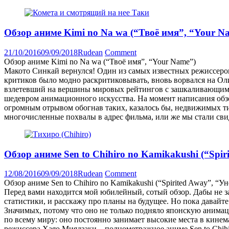
Обзор аниме Kimi no Na wa (“Твоё имя”, “Your N
21/10/2016
09/09/2018
Rudean
Comment
Обзор аниме Kimi no Na wa (“Твоё имя”, “Your Name”)
Макото Синкай вернулся! Один из самых известных режиссеро
критиков было модно раскритиковывать, вновь ворвался на О
взлетевший на вершины мировых рейтингов с зашкаливающими 
шедевром анимационного искусства. На момент написания обзо
огромным отрывом обогнав таких, казалось бы, недвижимых титан
многочисленные похвалы в адрес фильма, или же мы стали сви
Обзор аниме Sen to Chihiro no Kamikakushi (“Spi
12/08/2016
09/09/2018
Rudean
Comment
Обзор аниме Sen to Chihiro no Kamikakushi (“Spirited Away”, “
Перед вами находится мой юбилейный, сотый обзор. Дабы не з
статистики, и расскажу про планы на будущее. Но пока давайт
Значимых, потому что оно не только подняло японскую анимац
по всему миру: оно постоянно занимает высокие места в кине
режиссера Хаяо Миядзаки – полнометражное аниме Sen to Chihir