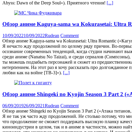
Abyss: Dawn of the Deep Soul»). Приятного чтения!
[...]
Обзор аниме Kaguya-sama wa Kokurasetai: Ultra R
10/09/2022
10/09/2022
Rudean
Comment
Обзор аниме Kaguya-sama wa Kokurasetai: Ultra Romantic («Кагу
Я нечасто жду продолжений по целому ряду причин. Во-первых,
осознание современных тенденций, когда студии начинают выж
среди аниме (Nanatsu No Taizai), и среди сериалов (Симпсоны
ты можешь подзабыть персонажей и сюжет из предшественника. 
нетерпением. На этот раз я хочу рассказать про долгожданное 
любви как на войне [ТВ-3]»).
[...]
Обзор аниме Shingeki no Kyojin Season 3 Part 2 («А
06/09/2019
26/09/2021
Rudean
Comment
Обзор аниме Shingeki no Kyojin Season 3 Part 2 («Атака титанов, с
Я не так уж часто жду продолжений. Не столько потому, что мн
что продолжение не сможет поддержать высокую планку качес
киноиндустрии в целом, так и в аниме в частности, можно найти