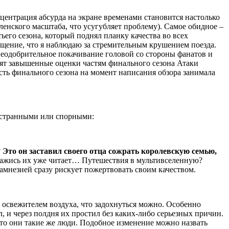
центрация абсурда на экране временами становится настолько
енского масштаба, что усугубляет проблему). Самое обидное –
ьего сезона, который поднял планку качества во всех
ущение, что я наблюдаю за стремительным крушением поезда.
 неодобрительное покачивание головой со стороны фанатов и
авят завышенные оценки частям финального сезона Атаки
асть финального сезона на момент написания обзора занимала
е странными или спорными:
?
Это он заставил своего отца сожрать королевскую семью,
 кажись их уже читает… Путешествия в мультивселенную?
мнезией сразу рискует пожертвовать своим качеством.
 освежителем воздуха, что задохнуться можно. Особенно
, и через полдня их простил без каких-либо серьезных причин.
 что они такие же люди. Подобное изменение можно назвать