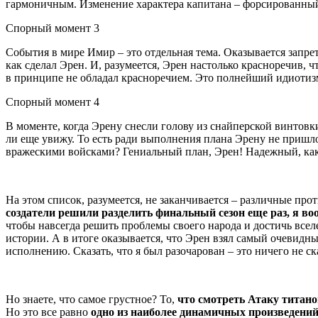
гармоничным. Изменение характера капитана – форсированный
Спорный момент 3
События в мире Имир – это отдельная тема. Оказывается запре
как сделал Эрен. И, разумеется, Эрен настолько красноречив, 
в принципе не обладал красноречием. Это полнейший идиотиз
Спорный момент 4
В моменте, когда Эрену снесли голову из снайперской винтовки,
ли еще увижу. То есть ради выполнения плана Эрену не пришл
вражескими войсками? Гениальный план, Эрен! Надежный, ка
На этом список, разумеется, не заканчивается – различные п
создатели решили разделить финальный сезон еще раз, я во
чтобы навсегда решить проблемы своего народа и достичь все
истории. А в итоге оказывается, что Эрен взял самый очевидн
исполнению. Сказать, что я был разочарован – это ничего не ск
Но знаете, что самое грустное? То,
что смотреть Атаку титано
Но это все равно
одно из наиболее динамичных произведени