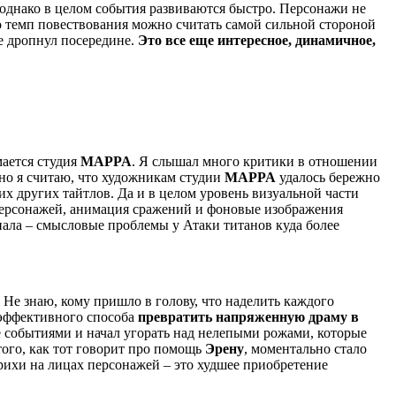
 однако в целом события развиваются быстро. Персонажи не
то темп повествования можно считать самой сильной стороной
не дропнул посередине.
Это все еще интересное, динамичное,
мается студия
MAPPA
. Я слышал много критики в отношении
чно я считаю, что художникам студии
MAPPA
удалось бережно
х других тайтлов. Да и в целом уровень визуальной части
н персонажей, анимация сражений и фоновые изображения
риала – смысловые проблемы у Атаки титанов куда более
. Не знаю, кому пришло в голову, что наделить каждого
 эффективного способа
превратить напряженную драму в
 событиями и начал угорать над нелепыми рожами, которые
того, как тот говорит про помощь
Эрену
, моментально стало
трихи на лицах персонажей – это худшее приобретение