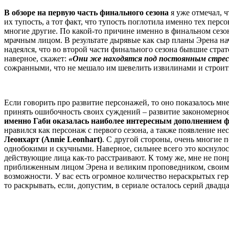
В обзоре на первую часть финального сезона
я уже отмечал, 
их тупость, а тот факт, что тупость поглотила именно тех пер
многие другие. По какой-то причине именно в финальном сезон
мрачным лицом. В результате дырявые как сыр планы Эрена на
надеялся, что во второй части финального сезона бывшие страт
наверное, скажет:
«Они же находятся под постоянным стрес
сожранными, что не мешало им шевелить извилинами и строить
Если говорить про развитие персонажей, то оно показалось м
принять ошибочность своих суждений – развитие закономерное 
именно Габи оказалась наиболее интересным дополнением ф
нравился как персонаж с первого сезона, а также появление
Леонхарт (Annie Leonhart)
. С другой стороны, очень многие 
однобокими и скучными. Наверное, сильнее всего это коснуло
действующие лица как-то расстраивают. К тому же, мне не по
приближенным лицом Эрена и великим проповедником, своими 
возможности. У вас есть огромное количество нераскрытых геро
то раскрывать, если, допустим, в сериале осталось серий двадца