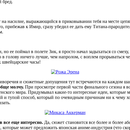
 бред.
т на насилие, выражающийся в приковывании тебя на месте цепям
что, прибежав к Имир, сразу убедил ее дать ему Титана-прародит
м.
 но ее поймал в полете Зик, я просто начал задыхаться со смеху,
о в голову ничего лучше, чем напролом, с воплем прорываться 
к швейцарские часы!
ротиворечия и сюжетные допущения тут встречаются на каждом ш
обще молчу.
При просмотре первой части финального сезона я в
ленского мира. Придумывал какие-то интересные идеи, которые
ый и тупой способ, который по очевидным причинам ни к чему х
азать.
в все еще интересно.
Да, сюжет становится все более и более аб
й
, которые может предложить японская аниме-индустрия (что скор