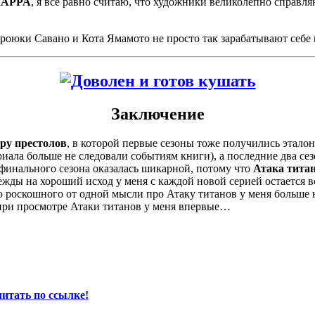
APPA
, я все равно считаю, что художники великолепно справляю
роюки Савано и Кота Ямамото не просто так зарабатывают себе 
Заключение
ру престолов
, в которой первые сезоны тоже получились этало
ериала больше не следовали событиям книги), а последние два с
ь финального сезона оказалась шикарной, потому что
Атака титан
жды на хороший исход у меня с каждой новой серией остается вс
то роскошного от одной мысли про Атаку титанов у меня больше 
е при просмотре Атаки титанов у меня впервые…
итать по ссылке!