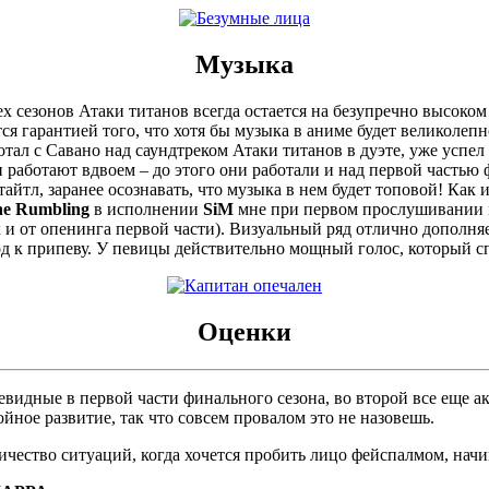
Музыка
сезонов Атаки титанов всегда остается на безупречно высоком у
тся гарантией того, что хотя бы музыка в аниме будет великоле
ботал с Савано над саундтреком Атаки титанов в дуэте, уже успе
и работают вдвоем – до этого они работали и над первой частью
 тайтл, заранее осознавать, что музыка в нем будет топовой! Как
e Rumbling
в исполнении
SiM
мне при первом прослушивании н
ак и от опенинга первой части). Визуальный ряд отлично дополн
д к припеву. У певицы действительно мощный голос, который спо
Оценки
видные в первой части финального сезона, во второй все еще а
йное развитие, так что совсем провалом это не назовешь.
чество ситуаций, когда хочется пробить лицо фейспалмом, начи