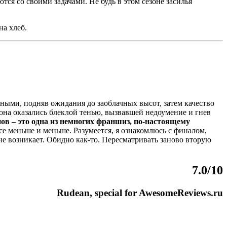
тся со своими задачами. Не будь в этом сезоне засилья
на хлеб.
нными, подняв ожидания до заоблачных высот, затем качество
езона оказались блеклой тенью, вызвавшей недоумение и гнев
ов – это одна из немногих франшиз, по-настоящему
е меньше и меньше. Разумеется, я ознакомлюсь с финалом,
не возникает. Обидно как-то. Пересматривать заново вторую
7.0/10
Rudean, special for AwesomeReviews.ru