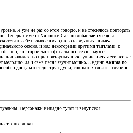
ровне. Я уже не раз об этом говорю, и не стесняюсь повторять
пной. Теперь к имени Хироюки Савано добавляется еще и
л сколотить себе громкое имя одного из лучших аниме-
 финального сезона, и над некоторыми другими тайтлами, к
 и обычно, во второй части финального сезона музыка
е понравился, но при повторных прослушиваниях я его все же
яет мелодию, да и сама песня звучит мощно. Эндинг
Akuma no
собен достучаться до струн души, сокрытых где-то в глубине.
ктуальны. Персонажи нещадно тупят и ведут себя
нает зашкаливать.