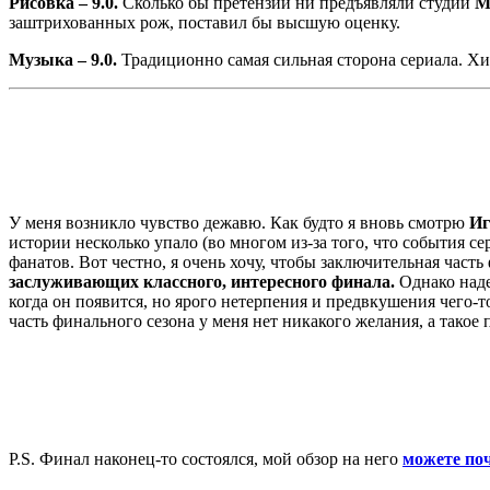
Рисовка – 9.0.
Сколько бы претензий ни предъявляли студии
M
заштрихованных рож, поставил бы высшую оценку.
Музыка – 9.0.
Традиционно самая сильная сторона сериала. Хи
У меня возникло чувство дежавю. Как будто я вновь смотрю
Иг
истории несколько упало (во многом из-за того, что события с
фанатов. Вот честно, я очень хочу, чтобы заключительная част
заслуживающих классного, интересного финала.
Однако наде
когда он появится, но ярого нетерпения и предвкушения чего-
часть финального сезона у меня нет никакого желания, а тако
P.S. Финал наконец-то состоялся, мой обзор на него
можете поч