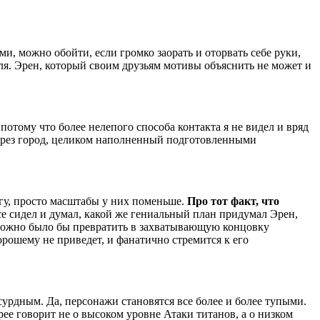
и, можно обойти, если громко заорать и оторвать себе руки,
еля. Эрен, который своим друзьям мотивы объяснить не может и
 потому что более нелепого способа контакта я не видел и вряд
через город, целиком наполненный подготовленными
агу, просто масштабы у них поменьше.
Про тот факт, что
се сидел и думал, какой же гениальный план придумал Эрен,
 можно было бы превратить в захватывающую концовку
орошему не приведет, и фанатично стремится к его
сурдным. Да, персонажи становятся все более и более тупыми.
ее говорит не о высоком уровне Атаки титанов, а о низком