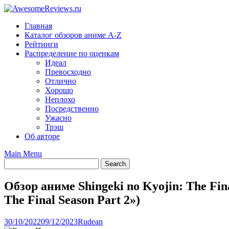
Skip
to
Главная
content
Каталог обзоров аниме A-Z
Рейтинги
Распределение по оценкам
Идеал
Превосходно
Отлично
Хорошо
Неплохо
Посредственно
Ужасно
Трэш
Об авторе
Main Menu
Обзор аниме Shingeki no Kyojin: The Fin
The Final Season Part 2»)
30/10/2022
09/12/2023
Rudean