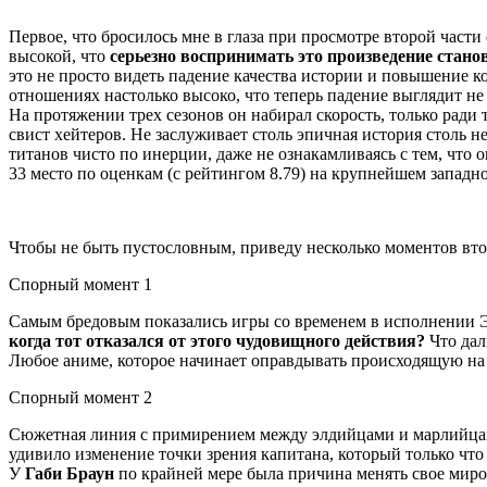
Первое, что бросилось мне в глаза при просмотре второй час
высокой, что
серьезно воспринимать это произведение стано
это не просто видеть падение качества истории и повышение к
отношениях настолько высоко, что теперь падение выглядит н
На протяжении трех сезонов он набирал скорость, только ради 
свист хейтеров. Не заслуживает столь эпичная история столь 
титанов чисто по инерции, даже не ознакамливаясь с тем, что 
33 место по оценкам (с рейтингом 8.79) на крупнейшем западн
Чтобы не быть пустословным, приведу несколько моментов вто
Спорный момент 1
Самым бредовым показались игры со временем в исполнении Э
когда тот отказался от этого чудовищного действия?
Что дал
Любое аниме, которое начинает оправдывать происходящую на 
Спорный момент 2
Сюжетная линия с примирением между элдийцами и марлийцами 
удивило изменение точки зрения капитана, который только что 
У
Габи Браун
по крайней мере была причина менять свое миров