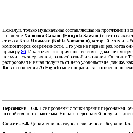
Пожалуй, только музыкальная составляющая на протяжении всех 
– наличие
Хироюки Савано (Hiroyuki Sawano)
в титрах являе
строчка
Кота Ямамото (Kohta Yamamoto)
, который, хотя и ра
композиторов современности. Это уже не первый раз, когда он
примеру
86
. И какое же это приятное чувство – даже не смотря
получилась энергичной, разнообразной и эпичной. Опенинг
Th
распробовал и начал получать от него удовольствие (так же, к
Ko
в исполнении
Ai Higuchi
мне понравился – особенно перехо
Персонажи – 6.0.
Все проблемы с точки зрения персонажей, оче
несвойственно характерам. Но пара персонажей получила досто
Сюжет – 6.0.
Динамично, но глупо, нелогично и абсурдно. Коли