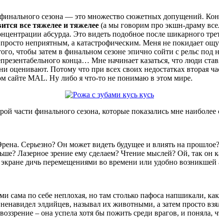
ти финального сезона — это множество сюжетных допущений. Кон
вится все тяжелее и тяжелее
(а мы говорим про экшн-драму всел
онцентрации абсурда. Это видеть подобное после шикарного трет
е просто неприятным, а катастрофическим. Меня не покидает ощ
того, чтобы затем в финальном сезоне эпично сойти с рельс под
непрезентабельного конца… Мне начинает казаться, что люди ст
они оценивают. Потому что при всех своих недостатках вторая ч
ом сайте MAL. Ну либо я что-то не понимаю в этом мире.
рой части финального сезона, которые показались мне наиболе
рена. Серьезно? Он может видеть будущее и влиять на прошлое
ьше? Лазерное зрение ему сделаем? Чтение мыслей? Ой, так он
экране дичь перемещениями во времени или удобно возникшей а
сама по себе неплохая, но там столько пафоса напшикали, как
ненавидел элдийцев, называл их животными, а затем просто взял
оззрение – она успела хотя бы пожить среди врагов, и поняла,