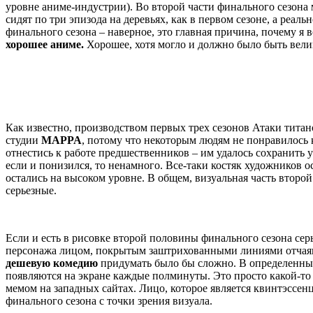
уровне аниме-индустрии). Во второй части финального сезона 
сидят по три эпизода на деревьях, как в первом сезоне, а ре
финального сезона – наверное, это главная причина, почему я 
хорошее аниме.
Хорошее, хотя могло и должно было быть вел
Как известно, производством первых трех сезонов Атаки титан
студии
MAPPA
, потому что некоторым людям не понравилось 
отнестись к работе предшественников – им удалось сохранить 
если и понизился, то ненамного. Все-таки костяк художников 
остались на высоком уровне. В общем, визуальная часть второ
серьезные.
Если и есть в рисовке второй половины финального сезона сер
персонажа лицом, покрытым заштрихованными линиями отчаяния
дешевую комедию
придумать было бы сложно. В определенный
появляются на экране каждые полминуты. Это просто какой-то
мемом на западных сайтах. Лицо, которое является квинтэссен
финального сезона с точки зрения визуала.