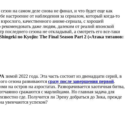
сезон на самом деле снова не финал, и что будет еще как
бе настроение от наблюдения за сериалом, который когда-то
 взрослого, качественного аниме-сериала, с хорошей
рекомендовать даже людям, далеким от реалий японской
р последнего сезона не откладывай, а смотреть его все-таки
Shingeki no Kyojin: The Final Season
Part 2 («Атака титанов:
PA
зимой 2022 года. Эта часть состоит из двенадцати серий, в
ного сезона развиваются
сразу после завершения первой
.
и на остров на аэростатах. Разворачивается хаотичная битва,
отчаянно сражаются с марлийцами. Но главная задача для
еизвестно где. Получится ли Эрену добраться до Зика, прежде
на увенчаются успехом?