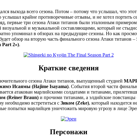
ался выхода всего сезона. Потом – потому что услышал, что этот 
о услышал крайне противоречивые отзывы, и не хотел портить се
гляд, первые три сезона Атаки титанов были эталонным примером
визуальной и музыкальной составляющими, который не стыдно 
ратно упоминал в обзорах на предыдущие сезоны. Но как просмот
удет обзор на вторую часть финального сезона Атаки титанов –
n
Part 2»)
.
Краткие сведения
ключительного сезона Атаки титанов, выпущенный студией
MAP
жимэ Исаямы (Hajime Isayama)
. События второй части финаль
вается атакован марлийскими солдатами и титанами, прилетевшим
м (Reiner Braun)
и прочими титанами, а элдийские повстанцы 
му необходимо встретиться с
Зиком (Zeke)
, который находится н
нные попытки марлийцев уничтожить мировую угрозу в лице Эре
Персонажи