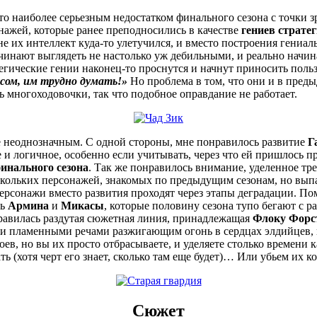
что наиболее серьезным недостатком финального сезона с точки 
сонажей, которые ранее преподносились в качестве
гениев страте
е их интеллект куда-то улетучился, и вместо построения гениа
чинают выглядеть не настолько уж дебильными, и реально начин
егические гении наконец-то проснутся и начнут приносить польз
сом, им трудно думать!»
Но проблема в том, что они и в пред
 многоходовочки, так что подобное оправдание не работает.
не неоднозначным. С одной стороны, мне понравилось развитие
Г
и логичное, особенно если учитывать, через что ей пришлось п
инального сезона
. Так же понравилось внимание, уделенное тр
 нескольких персонажей, знакомых по предыдущим сезонам, но 
персонажи вместо развития проходят через этапы деградации. П
сь
Армина
и
Микасы
, которые половину сезона тупо бегают с 
нравилась раздутая сюжетная линия, принадлежащая
Флоку Форсте
пламенными речами разжигающим огонь в сердцах элдийцев, и 
ев, но вы их просто отбрасываете, и уделяете столько времени 
ть (хотя черт его знает, сколько там еще будет)… Или убьем их к
Сюжет