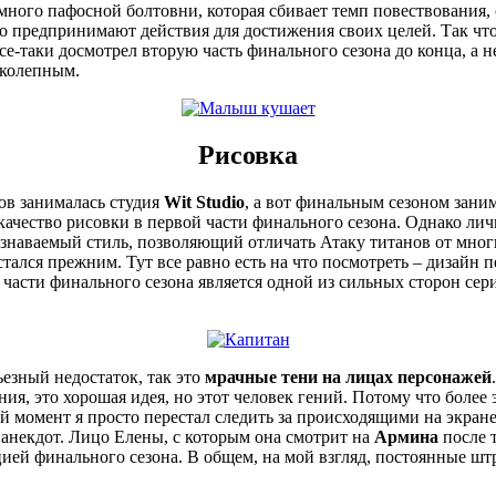
много пафосной болтовни, которая сбивает темп повествования,
ально предпринимают действия для достижения своих целей. Так ч
все-таки досмотрел вторую часть финального сезона до конца, а 
иколепным.
Рисовка
ов занималась студия
Wit Studio
, а вот финальным сезоном зани
качество рисовки в первой части финального сезона. Однако ли
узнаваемый стиль, позволяющий отличать Атаку титанов от многи
остался прежним. Тут все равно есть на что посмотреть – дизай
й части финального сезона является одной из сильных сторон се
ьезный недостаток, так это
мрачные тени на лицах персонажей
, это хорошая идея, но этот человек гений. Потому что более
 момент я просто перестал следить за происходящими на экране
 анекдот. Лицо Елены, с которым она смотрит на
Армина
после 
цией финального сезона. В общем, на мой взгляд, постоянные ш