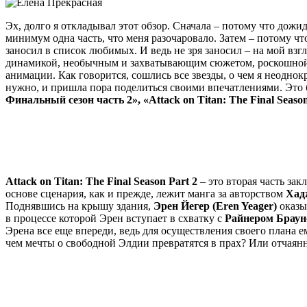
Эх, долго я откладывал этот обзор. Сначала – потому что дожид
минимум одна часть, что меня разочаровало. Затем – потому чт
заносил в список любимых. И ведь не зря заносил – на мой вз
динамикой, необычным и захватывающим сюжетом, роскошной 
анимации. Как говорится, сошлись все звезды, о чем я неоднок
нужно, и пришла пора поделиться своими впечатлениями. Это б
Финальный сезон часть 2», «
Attack
on
Titan:
The
Final
Seaso
Attack
on
Titan:
The
Final
Season
Part 2
– это вторая часть за
основе сценария, как и прежде, лежит манга за авторством
Хад
Поднявшись на крышу здания,
Эрен Йегер (Eren Yeager)
оказы
в процессе которой Эрен вступает в схватку с
Райнером Брауно
Эрена все еще впереди, ведь для осуществления своего плана е
чем мечты о свободной Элдии превратятся в прах? Или отчая