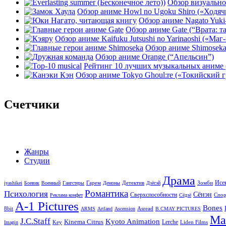
Обзор визуальной
Обзор аниме Howl no Ugoku Shiro («Ходячи
Обзор аниме Nagato Yuki-
Обзор аниме Gate (“Врата: т
Обзор аниме Kaifuku Jutsushi no Yarinaoshi («Маг-
Обзор аниме Shimoseka
Обзор аниме Orange (“Апельсин”)
Рейтинг 10 лучших музыкальных аниме 
Обзор аниме Tokyo Ghoul:re («Токийский г
Счетчики
Жанры
Студии
Драма
Исе
Гарем
Детектив
Зомби
iyashikei
Боевик
Военный
Гангстеры
Демоны
Дзёсэй
Романтика
Психология
Сёнэн
Сверхспособности
Спор
Реклама конфет
Сёдзё
A-1 Pictures
Bones
8bit
Asread
ARMS
Artland
Ascension
B.CMAY PICTURES
Ma
J.C.Staff
Kyoto Animation
Kinema Citrus
Lerche
Key
Liden Films
Imagin