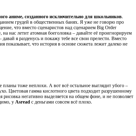
ного аниме, созданного исключительно для школьников
.
цанием грудей в общественных банях. Я уже не говорю про
ение, что вместо сценаристов над сценарием Big Order
, на нас летит атомная боеголовка – давайте её проигнорируем
 давай я разденусь и покажу тебе все свои прелести. Вместо
ия показывает, что история в основе сюжета лежит далеко не
 планы тоже неплохи. А вот всё остальное выглядит убого –
 сухо. Цветовая гамма кислотного цвета подходит разрушенному
я рисовка негативно выделяется на общем фоне, и не позволяет
димо, у
Asread
с деньгами совсем всё плохо.