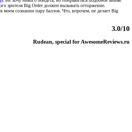
o
). Не хочу никого обидеть, но понравиться подобное аниме
го зрителя Big Order должен вызывать отторжение.
в моем сознании пару баллов. Что, впрочем, не делает Big
3.0/10
Rudean
,
special
for
AwesomeReviews
.
ru