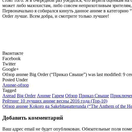
стоят того. Я в очередной раз убедился, что верить оценкам на
может либо мазохистам, либо совсем неприхотливым зрителям,
Первоначально я собирался кинуть данное аниме в категорию “Т
Order лучше. Всем добра, и смотрите только лучшее!
Вконтакте
Facebook
Twitter
Google+
Обзор аниме Big Order (“Приказ Свыше”)
was last modified:
9 се
Posted Under
Аниме-обзор
Tagged
Asread
Big Order
Аниме
Гарем
Обзор
Приказ Свыше
Приключе
Post
Рейтинг 10 лучших аниме весны 2016 года (Top-10)
Обзор аниме Kokoro ga Sakebitagatterunda (“The Anthem of the He
navigation
Добавить комментарий
Ваш адрес email не будет опубликован.
Обязательные поля пом