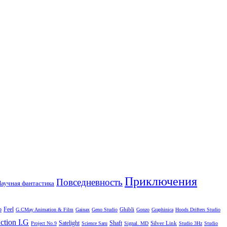
Приключения
Повседневность
аучная фантастика
o
Feel
Ghibli
G.CMay Animation & Film
Gainax
Geno Studio
Gonzo
Graphinica
Hoods Drifters Studio
ction I.G
Satelight
Shaft
Silver Link
Project No.9
Science Saru
Signal. MD
Studio 3Hz
Studio