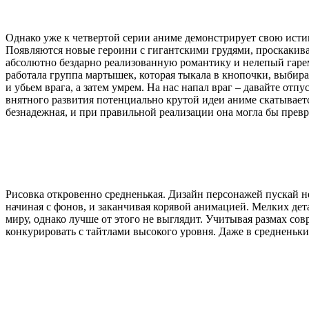
Однако уже к четвертой серии аниме демонстрирует свою ист
Появляются новые героини с гигантскими грудями, проскакива
абсолютно бездарно реализованную романтику и нелепый гарем
работала группа мартышек, которая тыкала в кнопочки, выбира
и убьем врага, а затем умрем. На нас напал враг – давайте от
внятного развития потенциально крутой идеи аниме скатываетс
безнадежная, и при правильной реализации она могла бы превра
Рисовка откровенно средненькая. Дизайн персонажей пускай н
начиная с фонов, и заканчивая корявой анимацией. Мелких дета
миру, однако лучше от этого не выглядит. Учитывая размах со
конкурировать с тайтлами высокого уровня. Даже в средненьки