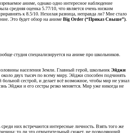
озреваемое аниме, однако одно интересное наблюдение
ла средняя оценка 5.77/10, что является очень низким
приравнять к 8.5/10. Нехилая разница, неправда ли? Мне стало
ние. Это будет обзор на аниме
Big Order (“Приказ Свыше”)
.
 вообще студия специализируется на аниме про школьников.
 половины населения Земли. Главный герой, школьник
Эйджи
около двух тысяч по всему миру. Эйджи способен подчинять
 больной сестрой, и делает всё возможное, чтобы мир не узнал
нь Эйджи и его сестры резко меняется. Мир уже никогда не
среди них встречаются интересные личность. Взять того же
причина: то ли это отвратительный сюжет, не позволяющий