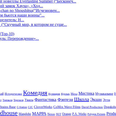
 новеллы Everlasting Summer (“Бесконеч...
й замок Хаула», «Ход...
chan no Shoushitsu(“Исчезновен...
ам бьются наши воины”...
целитель: Н...
 (“Скучный мир, в котором не суще...
(Top-10)
уль: Перерождение»...
Комедия
Мистика
Н
кай
Музыкальное
Историческое
Меха
Кулинария
Курлык
Школа
Экшн
Фантастика
Фэнтези
Этти
Ужасы
т
Тентакли
Торговля
Brains Base
CloverWorks
CoMix Wave Films
Dogakob
David Production
C-Station
C2C
dhouse
MAPPA
Produ
Manglobe
Orange
P.A. Works
Nexus
NUT
Polygon Pictures