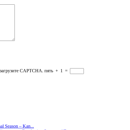
резагрузите CAPTCHA.
пять
+
1
=
al Season – Kan...