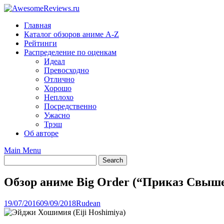
Skip
to
Главная
content
Каталог обзоров аниме A-Z
Рейтинги
Распределение по оценкам
Идеал
Превосходно
Отлично
Хорошо
Неплохо
Посредственно
Ужасно
Трэш
Об авторе
Main Menu
Обзор аниме Big Order (“Приказ Свыш
19/07/2016
09/09/2018
Rudean