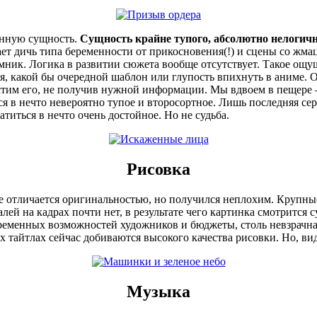
инную сущность.
Сущность крайне тупого, абсолютно нелогич
ет дичь типа беременности от прикосновения(!) и сцены со жма
ник. Логика в развитии сюжета вообще отсутствует. Такое ощущ
я, какой бы очередной шаблон или глупость впихнуть в аниме. О
пустим его, не получив нужной информации. Мы вдвоем в пещере –
я в нечто невероятно тупое и второсортное. Лишь последняя сер
титься в нечто очень достойное. Но не судьба.
Рисовка
е отличается оригинальностью, но получился неплохим. Крупные
лей на кадрах почти нет, в результате чего картинка смотрится
временных возможностей художников и бюджеты, столь невзрачна
х тайтлах сейчас добиваются высокого качества рисовки. Но, ви
Музыка