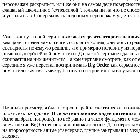
персонажам раскрыться, или же они на самом деле поверхнос
слащавый школьник с “суперсилой”, толком ни на что не спос
и услады глаз. Сопереживать подобным персонажам удается с т
Уже к концу второй серии появляются
десять второстепенных
вам даны: страна находится в состоянии войны, они могут сра
сценаристы почему-то решили, что примерно половину из перв
помощи ущербнейшей романтики. Да на кой черт мне сдалось с
собирается на них жениться? На кой черт мне смотреть, как о
середине я уже перестал воспринимать
Big
Order
как серьезное
романтическая связь между братом и сестрой или натянутая др
Начиная просмотр, я был настроен крайне скептически, и ожида
плохи, как ожидалось.
В сюжетной завязке виден потенциал
:
было выбрать попроще), но всё равно на таком фундаменте 
впечатление
Big
Order
оставил положительное. Да и персона
на второсортность аниме (фансервис, глупые заигрывания меж
завязке.