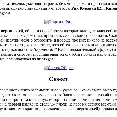
тные манекены, умеющие строить безумные рожи и произносить 
обный, однако с замашками императора.
Рин Курэнай (Rin Kuren
рудом.
 персонажей
, облик и способности которых выглядят многообещ
жаться, в этих сражениях проявлять себя и свои способности. С
ой десятки можно отбросить, и вообще про них ничего не расск
мотреть на то, как на очередного обычного школьника вешаются
т его прикосновения беременеют? Весь положительный эффект, со
 аниме, и смотрел его лишь ради того, чтобы поржать над очере
ама, возникающая из ниоткуда.
Сюжет
л увидеть нечто бессмысленное и ужасное. Тем сильнее было уди
 идея захвата мира во имя спасения близкого человека пускай и
можно построить масштабную историю с эпичными сражениями и
жи
на первый взгляд
не столь уж плохи. В первых сериях все-так
ду недавними врагами, скривленные рожи персонажей), однако н