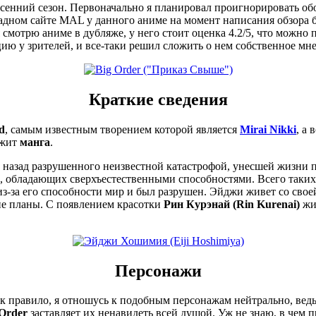
есенний сезон. Первоначально я планировал проигнорировать об
адном сайте MAL у данного аниме на момент написания обзора бы
я смотрю аниме в дубляже, у него стоит оценка 4.2/5, что можно 
ию у зрителей, и все-таки решил сложить о нем собственное мне
Краткие сведения
d
, самым известным творением которой является
Mirai Nikki
, а
ежит
манга
.
т назад разрушенного неизвестной катастрофой, унесшей жизни
, обладающих сверхъестественными способностями. Всего таких 
з-за его способности мир и был разрушен. Эйджи живет со своей
гие планы. С появлением красотки
Рин Курэнай (Rin Kurenai)
жиз
Персонажи
 правило, я отношусь к подобным персонажам нейтрально, ведь 
Order
заставляет их ненавидеть всей душой. Уж не знаю, в чем 