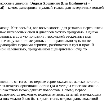
пафосные диалоги.
Эйджи Хошимия (Eiji Hoshimiya)
–
ai)
– комок фансервиса, нужный только для истеричных воплей
ающе. Казалось бы, все возможности для развития персонажей
колько интересных сцен и диалогов можно придумать. Однако
азывать, а другую половину персонажей раскрывать при
 все окружающие девушки, а он параллельно чуть ли не
здающийся первыми сериями, разбивается в пух и прах. В
дной нелепостью, придуманной сценаристами: будь то
вление от того, что первые серии оказались далеко не столь
 не отличается оригинальностью (да и методы спасения можно
 множеством неожиданных поворотов. Потому первое
и встречаются несколько подозрительных деталей, намекающих
а них можно было бы закрыть глаза, отдавая дань сюжетной