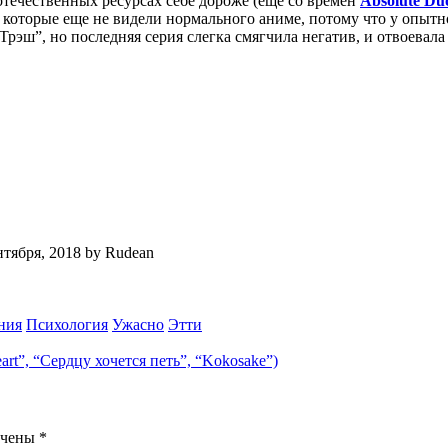
 отечественных ресурсах себе дороже (еще со времен
Absolute
Du
 которые еще не видели нормального аниме, потому что у опытно
рэш”, но последняя серия слегка смягчила негатив, и отвоевала 
нтября, 2018
by
Rudean
ния
Психология
Ужасно
Этти
art”, “Сердцу хочется петь”, “Kokosake”)
ечены
*