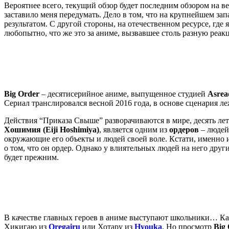
Вероятнее всего, текущий обзор будет последним обзором на в
заставило меня передумать. Дело в том, что на крупнейшем зап
результатом. С другой стороны, на отечественном ресурсе, где 
любопытно, что же это за аниме, вызвавшее столь разную реакц
Big
Order
– десятисерийное аниме, выпущенное студией
Asrea
Сериал транслировался весной 2016 года, в основе сценария л
Действия “Приказа Свыше” разворачиваются в мире, десять ле
Хошимия (Eiji Hoshimiya)
, является одним из
ордеров
– людей
окружающие его объекты и людей своей воле. Кстати, именно и
о том, что он ордер. Однако у влиятельных людей на него дру
будет прежним.
В качестве главных героев в аниме выступают школьники… Как
Хикигаю из
Oregairu
или Хотару из
Hyouka
. Но просмотр
Big