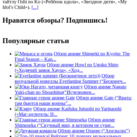
тайтлу Oshi no Ko («Ребёнок идола», «Звездное дитя», «My
Idol’s Child»).
[...]
Нравятся обзоры? Подпишись!
Популярные статьи
Обзор аниме Shingeki no Kyojin: The
Final Season – Kan...
Обзор аниме Howl no Ugoku Shiro
(«Ходячий замок Хаула», «Ход...
Обзор
визуальной новеллы Everlasting Summer (“Бесконеч...
Обзор аниме Nagato
Yuki-chan no Shoushitsu(“Исчезновен...
Обзор аниме Gate (“Врата:
там бьются наши воины”...
Обзор аниме Kaifuku Jutsushi no Yarinaoshi
(«Маг-целитель: Н...
Обзор аниме
Shimoseka (“Скучный мир, в котором не суще...
Обзор аниме Orange (“Апельсин”)
Рейтинг 10 лучших музыкальных