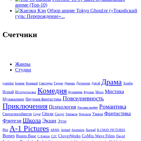
аниме (Top-10)
Обзор аниме Tokyo Ghoul:re («Токийский
гуль: Перерождение»...
Счетчики
Жанры
Студии
Драма
Гарем
Детектив
Зомби
iyashikei
Боевик
Военный
Гангстеры
Демоны
Дзёсэй
Комедия
Мистика
Исекай
Историческое
Меха
Кулинария
Курлык
Повседневность
Научная фантастика
Музыкальное
Приключения
Романтика
Психология
Реклама конфет
Фантастика
Сёнэн
Сверхспособности
Ужасы
Спорт
Сёдзё
Тентакли
Торговля
Школа
Экшн
Фэнтези
Этти
A-1 Pictures
8bit
Asread
ARMS
Artland
Ascension
B.CMAY PICTURES
Bones
Brains Base
CloverWorks
CoMix Wave Films
David
C-Station
C2C