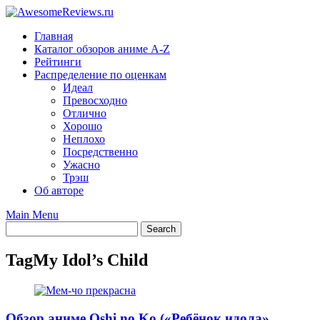
Skip
to
Главная
content
Каталог обзоров аниме A-Z
Рейтинги
Распределение по оценкам
Идеал
Превосходно
Отлично
Хорошо
Неплохо
Посредственно
Ужасно
Трэш
Об авторе
Main Menu
Tag
My Idol’s Child
Обзор аниме Oshi no Ko («Ребёнок идола»,