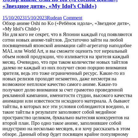
«Звездное дитя», «My Idol’s Child»)
15/10/2023
15/10/2023
Rudean
Comment
Обзор аниме Oshi no Ko («Ребёнок идола», «Звездное дитя»,
«My Idol’s Child»)
Ни для кого не секрет, что в Японии каждый год появляются
сотни новых аниме-тайтлов. Достаточно зайти на любой
посвященный японской анимации сайт-агрегатор наподобие
MAL или World Art, и вы сможете оценить тот нереальный
объем новой продукции, что изливается на зрителя каждый
месяц. Очевидно, что при таком количестве новых тайтлов
далеко не каждый из них получит свою порцию внимания
зрителя, ведь это тоже ограниченный ресурс. Какие-то из
новых релизов проходят незаметно, даже несмотря на
возможное неплохое качество самого аниме. Какие-то
получают долю внимания за счет грамотно проведенной
рекламной кампании, именитости студии, высокого качества
анимации или известности исходного материала. А бывают
тайтлы, в которых все эти условия соблюдаются воедино, и
такие тайтлы в результате заполняют собой медийное
пространство целиком, буквально вытесняя конкурентов на
второй план. Про одно такое аниме, заполнившее собой
индустрию на несколько месяцев, я и хочу рассказать в этом
обзоре. Данный обзор будет посвящен крайне популярному