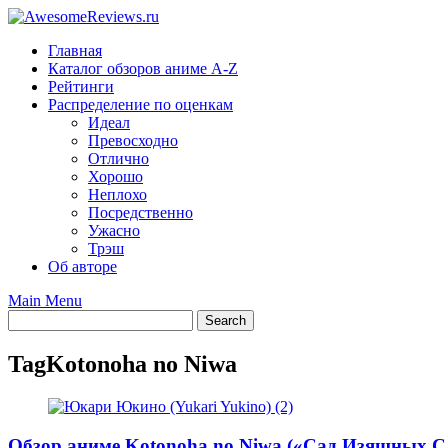
Skip
to
Главная
content
Каталог обзоров аниме A-Z
Рейтинги
Распределение по оценкам
Идеал
Превосходно
Отлично
Хорошо
Неплохо
Посредственно
Ужасно
Трэш
Об авторе
Main Menu
Tag
Kotonoha no Niwa
Обзор аниме Kotonoha no Niwa («Сад Изящных Сл