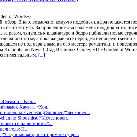
den of Words»)
 обзор. Знаю, возможно, кому-то подобная цифра покажется нез
ть на этом пути. За прошедшие два года меня неоднократно пос
 за разом, тянулись к клавиатуре и бодро набивали новые строчки
тдельной статье, а пока же давайте перейдем непосредственно к 
ышедшем из под пера знаменитого мастера романтики и повседне
м Kotonoha no Niwa («Сад Изящных Слов», «The Garden of Words
 сентиментальным.
[...]
al Season – Kan...
й замок Хаула», «Ход...
 новеллы Everlasting Summer (“Бесконеч...
chan no Shoushitsu(“Исчезновен...
ам бьются наши воины”...
целитель: Н...
 (“Скучный мир, в котором не суще...