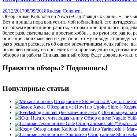
20/12/2017
08/09/2018
Rudean
Comment
Обзор аниме Kotonoha no Niwa («Сад Изящных Слов», «The Gar
Вот и пришла пора выпустить мой юбилейный, сто пятидесятый,
тот объем кропотливой работы, который мне пришлось продела
более развлекательные и простые хобби… но руки все равно, раз
описание своих мыслей и чувств по этому поводу я приведу в о
раз я решил рассказать об одном впечатлившем меня тайтле, в
посвящен одному из последних его произведений под название
обзоров на работы Синкая, данный обзор будет довольно-таки
Нравятся обзоры? Подпишись!
Популярные статьи
Обзор аниме Shingeki no Kyojin: The Fin
Обзор аниме Howl no Ugoku Shiro («Ходячи
Обзор визуальной
Обзор аниме Nagato Yuki-
Обзор аниме Gate (“Врата: т
Обзор аниме Kaifuku Jutsushi no Yarinaoshi («Маг-
Обзор аниме Shimoseka