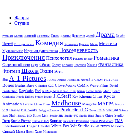
Жанры
Студии
Драма
Гарем
Детектив
Зомби
iyashikei
Боевик
Военный
Гангстеры
Демоны
Дзёсэй
Комедия
Мистика
Исекай
Историческое
Меха
Кулинария
Курлык
Повседневность
Научная фантастика
Музыкальное
Приключения
Романтика
Психология
Реклама конфет
Фантастика
Сёнэн
Сверхспособности
Ужасы
Спорт
Сёдзё
Тентакли
Торговля
Школа
Экшн
Фэнтези
Этти
A-1 Pictures
8bit
Asread
ARMS
Artland
Ascension
B.CMAY PICTURES
Bones
Brains Base
CloverWorks
CoMix Wave Films
David
C-Station
C2C
Dogakobo
Feel
Production
Ghibli
G.CMay Animation & Film
Gainax
Geno Studio
Gonzo
J.C.Staff
Kyoto
Kinema Citrus
Key
Graphinica
Hoods Drifters Studio
Imagin
Madhouse
MAPPA
Animation
Lerche
Manglobe
Liden Films
Nexus
Production I.G
Orange
P.A. Works
Satelight
NUT
Polygon Pictures
Project No.9
Science
Shaft
Studio
Silver Link
Studio Chizu
Saru
Signal. MD
Studio 3Hz
Studio 4°C
Studio Bind
Sunrise
TMS
Deen
Studio Pierrot
Studio VOLN
Tatsunoko Production
Tezuka Productions
Wit Studio
Entertainment
White Fox
Макото
Trigger
Ufotable
Zero-G
ZEXCS
Синкай
Маэда Дзюн
Хаяо Миядзаки