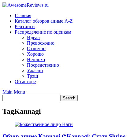
Skip
to
Главная
content
Каталог обзоров аниме A-Z
Рейтинги
Распределение по оценкам
Идеал
Превосходно
Отлично
Хорошо
Неплохо
Посредственно
Ужасно
Трэш
Об авторе
Main Menu
Tag
Kannagi
Обзор аниме Kannagi (“Kannagi: Crazy Shrine