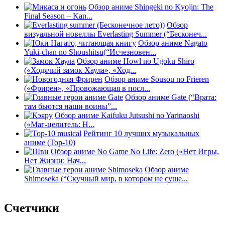
Обзор аниме Shingeki no Kyojin: The
Final Season – Kan...
Обзор
визуальной новеллы Everlasting Summer (“Бесконеч...
Обзор аниме Nagato
Yuki-chan no Shoushitsu(“Исчезновен...
Обзор аниме Howl no Ugoku Shiro
(«Ходячий замок Хаула», «Ход...
Обзор аниме Sousou no Frieren
(«Фрирен», «Провожающая в посл...
Обзор аниме Gate (“Врата:
там бьются наши воины”...
Обзор аниме Kaifuku Jutsushi no Yarinaoshi
(«Маг-целитель: Н...
Рейтинг 10 лучших музыкальных
аниме (Top-10)
Обзор аниме No Game No Life: Zero («Нет Игры,
Нет Жизни: Нач...
Обзор аниме
Shimoseka (“Скучный мир, в котором не суще...
Счетчики