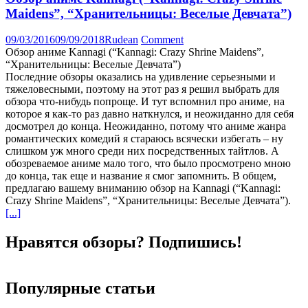
Maidens”, “Хранительницы: Веселые Девчата”)
09/03/2016
09/09/2018
Rudean
Comment
Обзор аниме Kannagi (“Kannagi: Crazy Shrine Maidens”,
“Хранительницы: Веселые Девчата”)
Последние обзоры оказались на удивление серьезными и
тяжеловесными, поэтому на этот раз я решил выбрать для
обзора что-нибудь попроще. И тут вспомнил про аниме, на
которое я как-то раз давно наткнулся, и неожиданно для себя
досмотрел до конца. Неожиданно, потому что аниме жанра
романтических комедий я стараюсь всячески избегать – ну
слишком уж много среди них посредственных тайтлов. А
обозреваемое аниме мало того, что было просмотрено мною
до конца, так еще и название я смог запомнить. В общем,
предлагаю вашему вниманию обзор на Kannagi (“Kannagi:
Crazy Shrine Maidens”, “Хранительницы: Веселые Девчата”).
[...]
Нравятся обзоры? Подпишись!
Популярные статьи