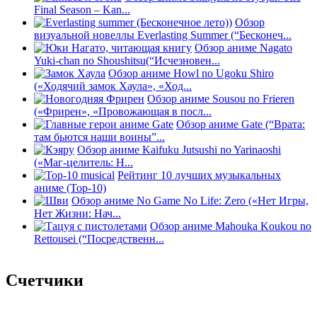
Final Season – Kan...
Обзор
визуальной новеллы Everlasting Summer (“Бесконеч...
Обзор аниме Nagato
Yuki-chan no Shoushitsu(“Исчезновен...
Обзор аниме Howl no Ugoku Shiro
(«Ходячий замок Хаула», «Ход...
Обзор аниме Sousou no Frieren
(«Фрирен», «Провожающая в посл...
Обзор аниме Gate (“Врата:
там бьются наши воины”...
Обзор аниме Kaifuku Jutsushi no Yarinaoshi
(«Маг-целитель: Н...
Рейтинг 10 лучших музыкальных
аниме (Top-10)
Обзор аниме No Game No Life: Zero («Нет Игры,
Нет Жизни: Нач...
Обзор аниме Mahouka Koukou no
Rettousei (“Посредственн...
Счетчики