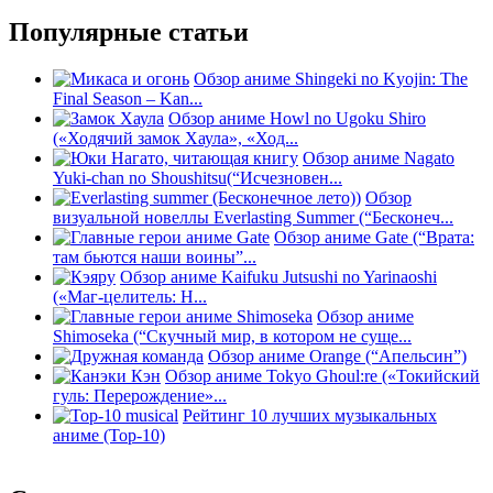
Популярные статьи
Обзор аниме Shingeki no Kyojin: The
Final Season – Kan...
Обзор аниме Howl no Ugoku Shiro
(«Ходячий замок Хаула», «Ход...
Обзор аниме Nagato
Yuki-chan no Shoushitsu(“Исчезновен...
Обзор
визуальной новеллы Everlasting Summer (“Бесконеч...
Обзор аниме Gate (“Врата:
там бьются наши воины”...
Обзор аниме Kaifuku Jutsushi no Yarinaoshi
(«Маг-целитель: Н...
Обзор аниме
Shimoseka (“Скучный мир, в котором не суще...
Обзор аниме Orange (“Апельсин”)
Обзор аниме Tokyo Ghoul:re («Токийский
гуль: Перерождение»...
Рейтинг 10 лучших музыкальных
аниме (Top-10)