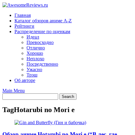
Skip
to
Главная
content
Каталог обзоров аниме A-Z
Рейтинги
Распределение по оценкам
Идеал
Превосходно
Отлично
Хорошо
Неплохо
Посредственно
Ужасно
Трэш
Об авторе
Main Menu
Tag
Hotarubi no Mori e
Обзор аниме Hotarubi no Mori e (“В лес, где