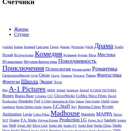
Счетчики
Жанры
Студии
Драма
Гарем
Детектив
Зомби
iyashikei
Боевик
Военный
Гангстеры
Демоны
Дзёсэй
Комедия
Мистика
Исекай
Историческое
Меха
Кулинария
Курлык
Повседневность
Научная фантастика
Музыкальное
Приключения
Романтика
Психология
Реклама конфет
Фантастика
Сёнэн
Сверхспособности
Ужасы
Спорт
Сёдзё
Тентакли
Торговля
Школа
Экшн
Фэнтези
Этти
A-1 Pictures
8bit
Asread
ARMS
Artland
Ascension
B.CMAY PICTURES
Bones
Brains Base
CloverWorks
CoMix Wave Films
David
C-Station
C2C
Dogakobo
Feel
Production
Ghibli
G.CMay Animation & Film
Gainax
Geno Studio
Gonzo
J.C.Staff
Kyoto
Kinema Citrus
Key
Graphinica
Hoods Drifters Studio
Imagin
Madhouse
MAPPA
Animation
Lerche
Manglobe
Liden Films
Nexus
Production I.G
Orange
P.A. Works
Satelight
NUT
Polygon Pictures
Project No.9
Science
Shaft
Studio
Silver Link
Studio Chizu
Saru
Signal. MD
Studio 3Hz
Studio 4°C
Studio Bind
Sunrise
TMS
Deen
Studio Pierrot
Studio VOLN
Tatsunoko Production
Tezuka Productions