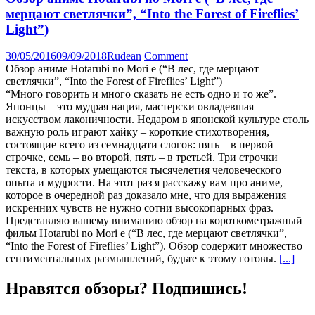
мерцают светлячки”, “Into the Forest of Fireflies’
Light”)
30/05/2016
09/09/2018
Rudean
Comment
Обзор аниме Hotarubi no Mori e (“В лес, где мерцают
светлячки”, “Into the Forest of Fireflies’ Light”)
“Много говорить и много сказать не есть одно и то же”.
Японцы – это мудрая нация, мастерски овладевшая
искусством лаконичности. Недаром в японской культуре столь
важную роль играют хайку – короткие стихотворения,
состоящие всего из семнадцати слогов: пять – в первой
строчке, семь – во второй, пять – в третьей. Три строчки
текста, в которых умещаются тысячелетия человеческого
опыта и мудрости. На этот раз я расскажу вам про аниме,
которое в очередной раз доказало мне, что для выражения
искренних чувств не нужно сотни высокопарных фраз.
Представляю вашему вниманию обзор на короткометражный
фильм Hotarubi no Mori e (“В лес, где мерцают светлячки”,
“Into the Forest of Fireflies’ Light”). Обзор содержит множество
сентиментальных размышлений, будьте к этому готовы.
[...]
Нравятся обзоры? Подпишись!