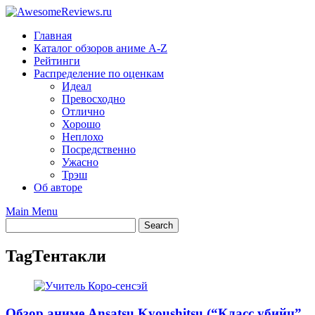
Skip
to
Главная
content
Каталог обзоров аниме A-Z
Рейтинги
Распределение по оценкам
Идеал
Превосходно
Отлично
Хорошо
Неплохо
Посредственно
Ужасно
Трэш
Об авторе
Main Menu
Tag
Тентакли
Обзор аниме Ansatsu Kyoushitsu (“Класс убийц”,