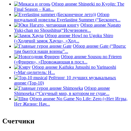
Обзор аниме Shingeki no Kyojin: The
Final Season – Kan...
Обзор
визуальной новеллы Everlasting Summer (“Бесконеч...
Обзор аниме Nagato
Yuki-chan no Shoushitsu(“Исчезновен...
Обзор аниме Howl no Ugoku Shiro
(«Ходячий замок Хаула», «Ход...
Обзор аниме Gate (“Врата:
там бьются наши воины”...
Обзор аниме Sousou no Frieren
(«Фрирен», «Провожающая в посл...
Обзор аниме Kaifuku Jutsushi no Yarinaoshi
(«Маг-целитель: Н...
Рейтинг 10 лучших музыкальных
аниме (Top-10)
Обзор аниме
Shimoseka (“Скучный мир, в котором не суще...
Обзор аниме No Game No Life: Zero («Нет Игры,
Нет Жизни: Нач...
Счетчики