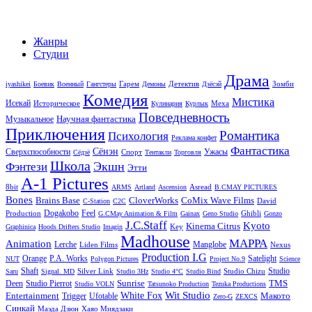
Жанры
Студии
Драма
Гарем
Детектив
Зомби
iyashikei
Боевик
Военный
Гангстеры
Демоны
Дзёсэй
Комедия
Мистика
Исекай
Историческое
Меха
Кулинария
Курлык
Повседневность
Научная фантастика
Музыкальное
Приключения
Романтика
Психология
Реклама конфет
Фантастика
Сёнэн
Сверхспособности
Ужасы
Спорт
Сёдзё
Тентакли
Торговля
Школа
Экшн
Фэнтези
Этти
A-1 Pictures
8bit
Asread
ARMS
Artland
Ascension
B.CMAY PICTURES
Bones
Brains Base
CloverWorks
CoMix Wave Films
David
C-Station
C2C
Dogakobo
Feel
Production
Ghibli
G.CMay Animation & Film
Gainax
Geno Studio
Gonzo
J.C.Staff
Kyoto
Kinema Citrus
Key
Graphinica
Hoods Drifters Studio
Imagin
Madhouse
MAPPA
Animation
Lerche
Manglobe
Liden Films
Nexus
Production I.G
Orange
P.A. Works
Satelight
NUT
Polygon Pictures
Project No.9
Science
Shaft
Studio
Silver Link
Studio Chizu
Saru
Signal. MD
Studio 3Hz
Studio 4°C
Studio Bind
Sunrise
TMS
Deen
Studio Pierrot
Studio VOLN
Tatsunoko Production
Tezuka Productions
Wit Studio
Entertainment
White Fox
Макото
Trigger
Ufotable
Zero-G
ZEXCS
Синкай
Маэда Дзюн
Хаяо Миядзаки