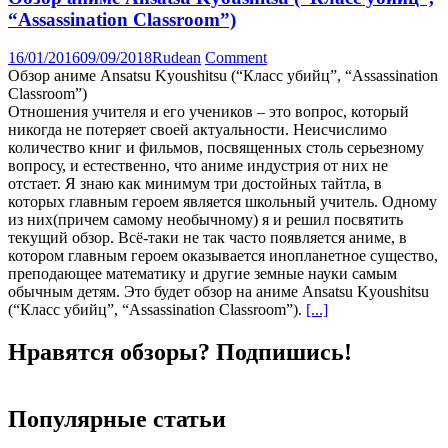
“Assassination Classroom”)
16/01/2016
09/09/2018
Rudean
Comment
Обзор аниме Ansatsu Kyoushitsu (“Класс убийц”, “Assassination
Classroom”)
Отношения учителя и его учеников – это вопрос, который
никогда не потеряет своей актуальности. Неисчислимо
количество книг и фильмов, посвященных столь серьезному
вопросу, и естественно, что аниме индустрия от них не
отстает. Я знаю как минимум три достойных тайтла, в
которых главным героем является школьный учитель. Одному
из них(причем самому необычному) я и решил посвятить
текущий обзор. Всё-таки не так часто появляется аниме, в
котором главным героем оказывается инопланетное существо,
преподающее математику и другие земные науки самым
обычным детям. Это будет обзор на аниме Ansatsu Kyoushitsu
(“Класс убийц”, “Assassination Classroom”).
[...]
Нравятся обзоры? Подпишись!
Популярные статьи