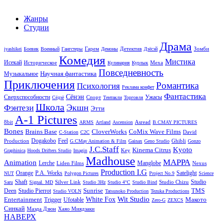
Жанры
Студии
Драма
Гарем
Детектив
Зомби
iyashikei
Боевик
Военный
Гангстеры
Демоны
Дзёсэй
Комедия
Мистика
Исекай
Историческое
Меха
Кулинария
Курлык
Повседневность
Научная фантастика
Музыкальное
Приключения
Романтика
Психология
Реклама конфет
Фантастика
Сёнэн
Сверхспособности
Ужасы
Спорт
Сёдзё
Тентакли
Торговля
Школа
Экшн
Фэнтези
Этти
A-1 Pictures
8bit
Asread
ARMS
Artland
Ascension
B.CMAY PICTURES
Bones
Brains Base
CloverWorks
CoMix Wave Films
David
C-Station
C2C
Dogakobo
Feel
Production
Ghibli
G.CMay Animation & Film
Gainax
Geno Studio
Gonzo
J.C.Staff
Kyoto
Kinema Citrus
Key
Graphinica
Hoods Drifters Studio
Imagin
Madhouse
MAPPA
Animation
Lerche
Manglobe
Liden Films
Nexus
Production I.G
Orange
P.A. Works
Satelight
NUT
Polygon Pictures
Project No.9
Science
Shaft
Studio
Silver Link
Studio Chizu
Saru
Signal. MD
Studio 3Hz
Studio 4°C
Studio Bind
Sunrise
TMS
Deen
Studio Pierrot
Studio VOLN
Tatsunoko Production
Tezuka Productions
Wit Studio
Entertainment
White Fox
Макото
Trigger
Ufotable
Zero-G
ZEXCS
Синкай
Маэда Дзюн
Хаяо Миядзаки
НАВЕРХ