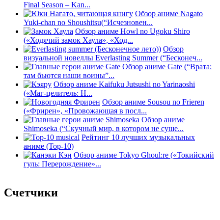
Final Season – Kan...
Обзор аниме Nagato
Yuki-chan no Shoushitsu(“Исчезновен...
Обзор аниме Howl no Ugoku Shiro
(«Ходячий замок Хаула», «Ход...
Обзор
визуальной новеллы Everlasting Summer (“Бесконеч...
Обзор аниме Gate (“Врата:
там бьются наши воины”...
Обзор аниме Kaifuku Jutsushi no Yarinaoshi
(«Маг-целитель: Н...
Обзор аниме Sousou no Frieren
(«Фрирен», «Провожающая в посл...
Обзор аниме
Shimoseka (“Скучный мир, в котором не суще...
Рейтинг 10 лучших музыкальных
аниме (Top-10)
Обзор аниме Tokyo Ghoul:re («Токийский
гуль: Перерождение»...
Счетчики