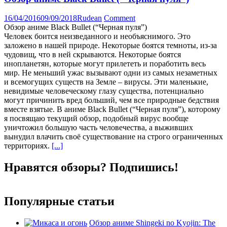
16/04/2016
09/09/2018
Rudean
Comment
Обзор аниме Black Bullet (“Черная пуля”)
Человек боится неизведанного и необъяснимого. Это
заложено в нашей природе. Некоторые боятся темноты, из-за
чудовищ, что в ней скрываются. Некоторые боятся
инопланетян, которые могут прилететь и поработить весь
мир. Не меньший ужас вызывают одни из самых незаметных
и всемогущих существ на Земле – вирусы. Эти маленькие,
невидимые человеческому глазу существа, потенциально
могут причинить вред больший, чем все природные бедствия
вместе взятые. В аниме Black Bullet (“Черная пуля”), которому
я посвящаю текущий обзор, подобный вирус вообще
уничтожил большую часть человечества, а выживших
вынудил влачить своё существование на строго ограниченных
территориях.
[...]
Нравятся обзоры? Подпишись!
Популярные статьи
Обзор аниме Shingeki no Kyojin: The