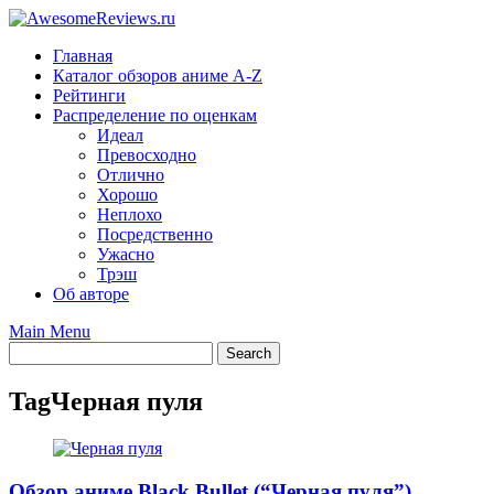
Skip
to
Главная
content
Каталог обзоров аниме A-Z
Рейтинги
Распределение по оценкам
Идеал
Превосходно
Отлично
Хорошо
Неплохо
Посредственно
Ужасно
Трэш
Об авторе
Main Menu
Tag
Черная пуля
Обзор аниме Black Bullet (“Черная пуля”)